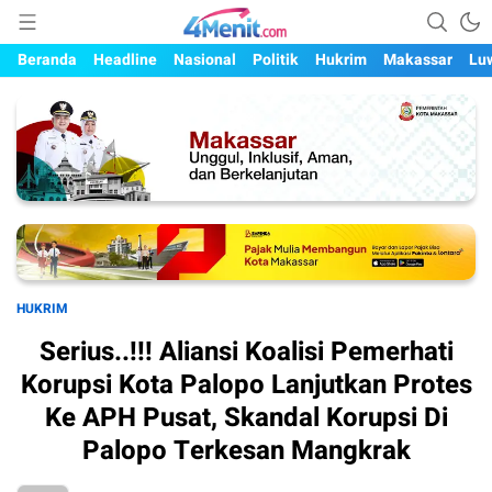
Mengungkap Kisah, Setiap Hari
4menit.com
Beranda
Headline
Nasional
Politik
Hukrim
Makassar
Lu
HUKRIM
Serius..!!! Aliansi Koalisi Pemerhati
Korupsi Kota Palopo Lanjutkan Protes
Ke APH Pusat, Skandal Korupsi Di
Palopo Terkesan Mangkrak