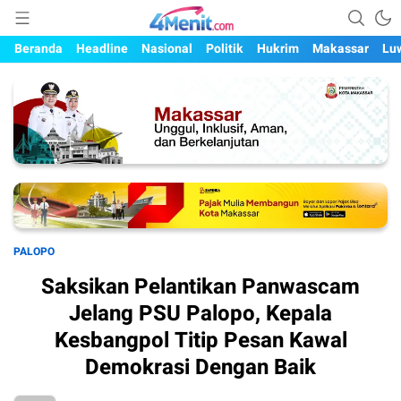
Mengungkap Kisah, Setiap Hari
4menit.com
Beranda
Headline
Nasional
Politik
Hukrim
Makassar
Lu
PALOPO
Saksikan Pelantikan Panwascam
Jelang PSU Palopo, Kepala
Kesbangpol Titip Pesan Kawal
Demokrasi Dengan Baik