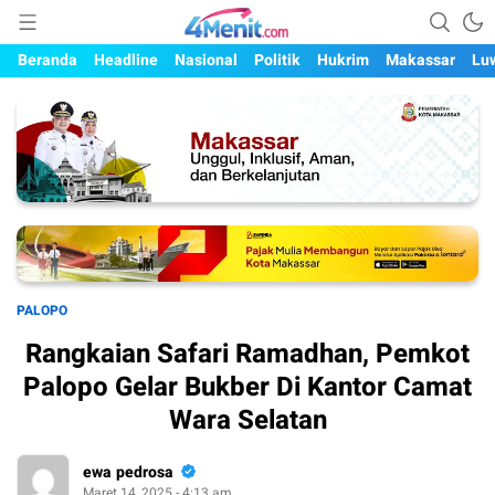
Mengungkap Kisah, Setiap Hari
4menit.com
Beranda
Headline
Nasional
Politik
Hukrim
Makassar
Lu
PALOPO
Rangkaian Safari Ramadhan, Pemkot
Palopo Gelar Bukber Di Kantor Camat
Wara Selatan
ewa pedrosa
Maret 14, 2025 - 4:13 am