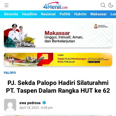
Mengungkap Kisah, Setiap Hari
4menit.com
Beranda
Headline
Nasional
Politik
Hukrim
Makassar
Lu
PALOPO
PJ. Sekda Palopo Hadiri Silaturahmi
PT. Taspen Dalam Rangka HUT ke 62
ewa pedrosa
April 18, 2025 - 6:08 pm