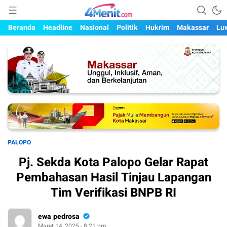
Mengungkap Kisah, Setiap Hari
4menit.com
Beranda
Headline
Nasional
Politik
Hukrim
Makassar
Lu
PALOPO
Pj. Sekda Kota Palopo Gelar Rapat
Pembahasan Hasil Tinjau Lapangan
Tim Verifikasi BNPB RI
ewa pedrosa
Maret 14, 2025 - 8:21 pm