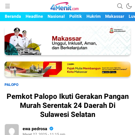
Mengungkap Kisah, Setiap Hari
4menit.com
Beranda
Headline
Nasional
Politik
Hukrim
Makassar
Lu
PALOPO
Pemkot Palopo Ikuti Gerakan Pangan
Murah Serentak 24 Daerah Di
Sulawesi Selatan
ewa pedrosa
Maret 27, 2025 - 11:15 pm