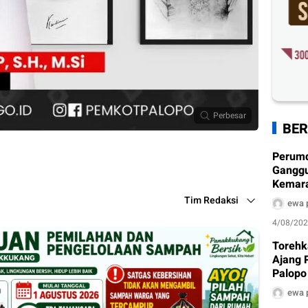
Perbesar
BER
Perum
Ganggu
Kemarau
Ditera
Tim Redaksi
ewa 
4/08/20
Torehk
Ajang 
Palopo
Pengh
ewa 