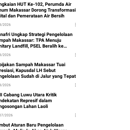
ngkaian HUT Ke-102, Perumda Air
num Makassar Dorong Transformasi
gital dan Pemerataan Air Bersih
8/2026
nafri Ungkap Strategi Pengelolaan
mpah Makassar: TPA Menuju
itary Landfill, PSEL Beralih ke
rpres 109
8/2026
bijakan Sampah Makassar Tuai
resiasi, Kapusdal LH Sebut
ngelolaan Sudah di Jalur yang Tepat
8/2026
I Cabang Luwu Utara Kritik
ndekatan Represif dalam
ngosongan Lahan Laoli
07/2026
mbut Aturan Baru Pengelolaan