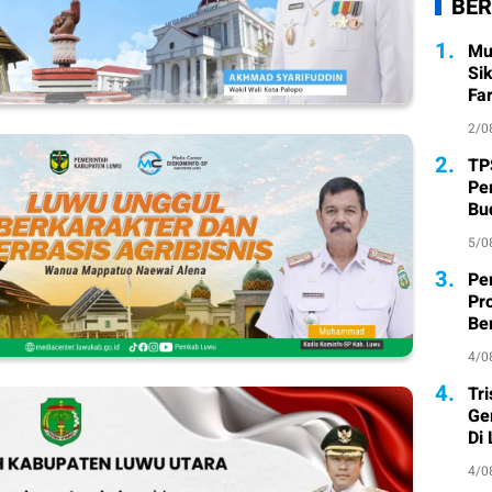
BER
1.
Mu
Si
Fa
2/0
2.
TP
Pe
Bu
5/0
3.
Pe
Pr
Ber
4/0
4.
Tr
Ge
Di
4/0