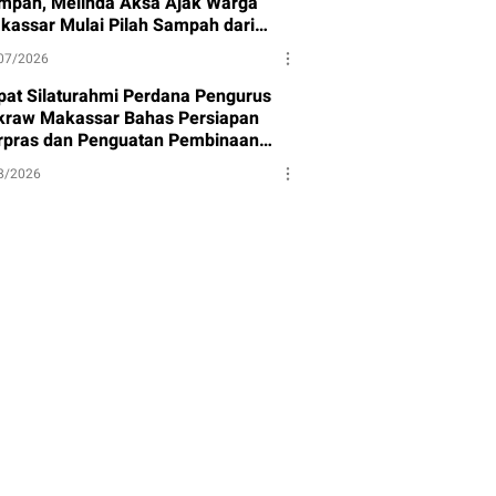
mpah, Melinda Aksa Ajak Warga
kassar Mulai Pilah Sampah dari
mbernya
07/2026
pat Silaturahmi Perdana Pengurus
kraw Makassar Bahas Persiapan
rpras dan Penguatan Pembinaan
et
8/2026