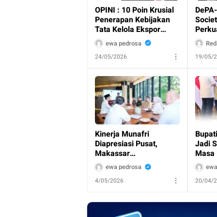
OPINI : 10 Poin Krusial
DePA-
Penerapan Kebijakan
Societ
Tata Kelola Ekspor
Perku
Sumber Daya Alam
Hukum
ewa pedrosa
Red
Strategis
hingg
24/05/2026
19/05/
Korpo
Kinerja Munafri
Bupat
Diapresiasi Pusat,
Jadi 
Makassar
Masa 
Diproyeksikan Jadi
Sawit
ewa pedrosa
ewa
Percontohan Program
Kemba
4/05/2026
20/04/
Sosial Nasional