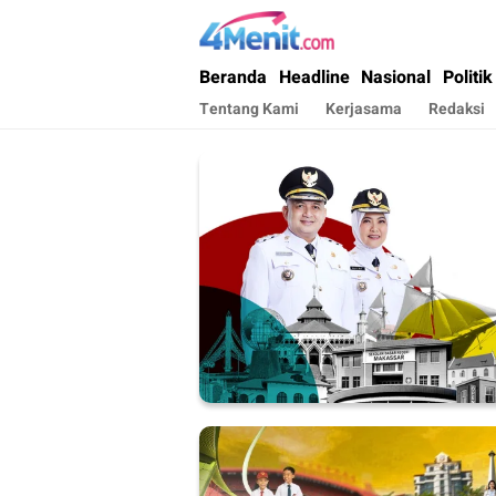
4menit.com
Mengungkap Kisah, Setiap Hari
Beranda
Headline
Nasional
Politik
Tentang Kami
Kerjasama
Redaksi