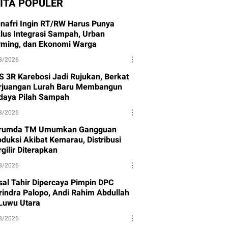
ITA POPULER
nafri Ingin RT/RW Harus Punya
klus Integrasi Sampah, Urban
rming, dan Ekonomi Warga
8/2026
S 3R Karebosi Jadi Rujukan, Berkat
rjuangan Lurah Baru Membangun
daya Pilah Sampah
8/2026
rumda TM Umumkan Gangguan
oduksi Akibat Kemarau, Distribusi
gilir Diterapkan
8/2026
isal Tahir Dipercaya Pimpin DPC
rindra Palopo, Andi Rahim Abdullah
 Luwu Utara
8/2026