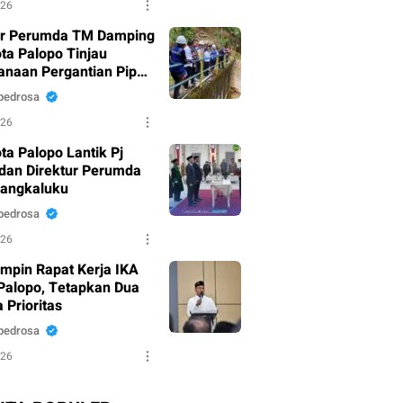
026
ur Perumda TM Damping
ota Palopo Tinjau
anaan Pergantian Pipa
u di Battang
pedrosa
026
ta Palopo Lantik Pj
dan Direktur Perumda
Mangkaluku
pedrosa
026
mpin Rapat Kerja IKA
alopo, Tetapkan Dua
 Prioritas
pedrosa
026