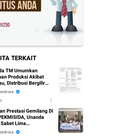
ITA TERKAIT
da TM Umumkan
an Produksi Akibat
, Distribusi Bergilir
pkan
pedrosa
26
an Prestasi Gemilang Di
PEKMISIDA, Unanda
 Sabet Lima
argaan
pedrosa