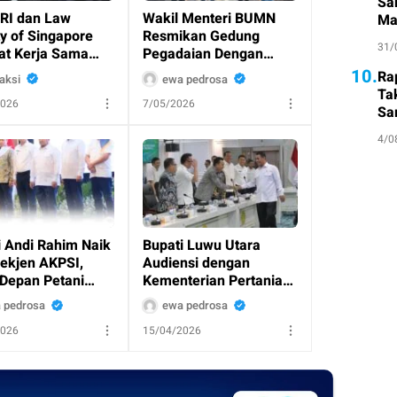
Sa
RI dan Law
Wakil Menteri BUMN
Ma
y of Singapore
Resmikan Gedung
Su
31/
at Kerja Sama
Pegadaian Dengan
, Bahas Investasi
Konsep Green Building
10.
Ra
aksi
ewa pedrosa
a Kejahatan
Di Kramat Raya
Ta
2026
7/05/2026
rasi
Sa
Atl
4/0
i Andi Rahim Naik
Bupati Luwu Utara
Sekjen AKPSI,
Audiensi dengan
Depan Petani
Kementerian Pertanian,
 Luwu Utara
Dorong Program
 pedrosa
ewa pedrosa
li Cerah
Strategis Sektor
2026
15/04/2026
Pertanian