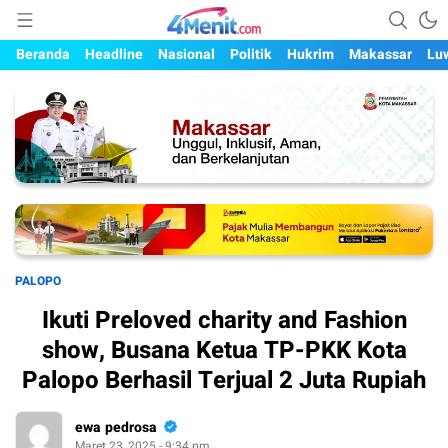
Mengungkap Kisah, Setiap Hari
4menit.com
Beranda
Headline
Nasional
Politik
Hukrim
Makassar
Lu
PALOPO
Ikuti Preloved charity and Fashion
show, Busana Ketua TP-PKK Kota
Palopo Berhasil Terjual 2 Juta Rupiah
ewa pedrosa
Maret 23, 2025 - 9:34 pm