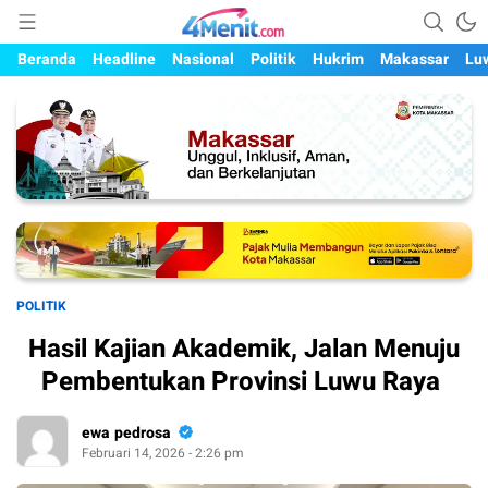
Mengungkap Kisah, Setiap Hari
4menit.com
Beranda
Headline
Nasional
Politik
Hukrim
Makassar
Lu
POLITIK
Hasil Kajian Akademik, Jalan Menuju
Pembentukan Provinsi Luwu Raya
ewa pedrosa
Februari 14, 2026 - 2:26 pm