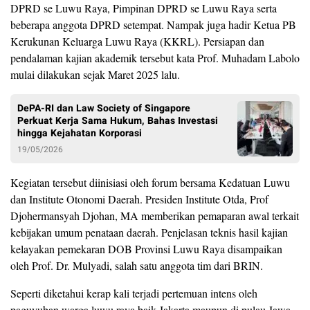
DPRD se Luwu Raya, Pimpinan DPRD se Luwu Raya serta
beberapa anggota DPRD setempat. Nampak juga hadir Ketua PB
Kerukunan Keluarga Luwu Raya (KKRL). Persiapan dan
pendalaman kajian akademik tersebut kata Prof. Muhadam Labolo
mulai dilakukan sejak Maret 2025 lalu.
DePA-RI dan Law Society of Singapore
Perkuat Kerja Sama Hukum, Bahas Investasi
hingga Kejahatan Korporasi
19/05/2026
Kegiatan tersebut diinisiasi oleh forum bersama Kedatuan Luwu
dan Institute Otonomi Daerah. Presiden Institute Otda, Prof
Djohermansyah Djohan, MA memberikan pemaparan awal terkait
kebijakan umum penataan daerah. Penjelasan teknis hasil kajian
kelayakan pemekaran DOB Provinsi Luwu Raya disampaikan
oleh Prof. Dr. Mulyadi, salah satu anggota tim dari BRIN.
Seperti diketahui kerap kali terjadi pertemuan intens oleh
paguyuban warga luwu raya baik Jakarta maupun di pulau Jawa.