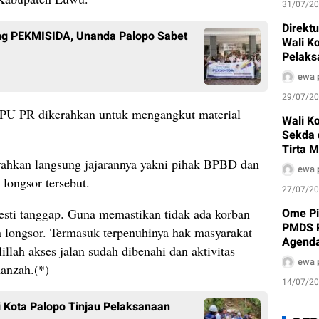
31/07/2
Direkt
ang PEKMISIDA, Unanda Palopo Sabet
Wali K
Pelaks
Air Bak
ewa 
29/07/2
k PU PR dikerahkan untuk mengangkut material
Wali Ko
Sekda 
Tirta 
hkan langsung jajarannya yakni pihak BPBD dan
ewa 
longsor tersebut.
27/07/2
esti tanggap. Guna memastikan tidak ada korban
Ome Pi
PMDS P
a longsor. Termasuk terpenuhinya hak masyarakat
Agenda
llah akses jalan sudah dibenahi dan aktivitas
ewa 
manzah.(*)
14/07/2
 Kota Palopo Tinjau Pelaksanaan