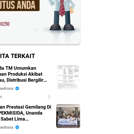
ITA TERKAIT
da TM Umumkan
an Produksi Akibat
, Distribusi Bergilir
pkan
pedrosa
26
an Prestasi Gemilang Di
PEKMISIDA, Unanda
 Sabet Lima
argaan
pedrosa