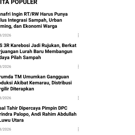
ITA POPULER
nafri Ingin RT/RW Harus Punya
klus Integrasi Sampah, Urban
rming, dan Ekonomi Warga
8/2026
S 3R Karebosi Jadi Rujukan, Berkat
rjuangan Lurah Baru Membangun
daya Pilah Sampah
8/2026
rumda TM Umumkan Gangguan
oduksi Akibat Kemarau, Distribusi
gilir Diterapkan
8/2026
isal Tahir Dipercaya Pimpin DPC
rindra Palopo, Andi Rahim Abdullah
 Luwu Utara
8/2026