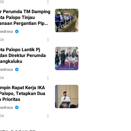
026
ur Perumda TM Damping
ota Palopo Tinjau
anaan Pergantian Pipa
u di Battang
pedrosa
026
ta Palopo Lantik Pj
dan Direktur Perumda
Mangkaluku
pedrosa
026
mpin Rapat Kerja IKA
alopo, Tetapkan Dua
 Prioritas
pedrosa
026