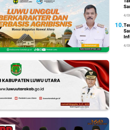
Ta
Sa
Atl
4/0
10.
Te
Sa
Inf
4/0