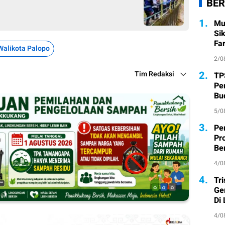
BER
1.
Mu
Si
Fa
Walikota Palopo
2/0
2.
Tim Redaksi
TP
Pe
Bu
5/0
3.
Pe
Pr
Ber
4/0
4.
Tr
Ge
Di
4/0