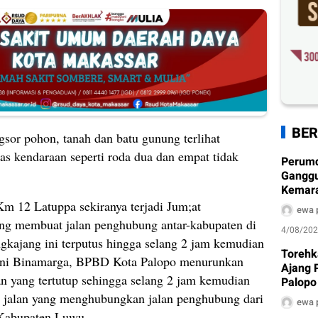
BER
ngsor pohon, tanah dan batu gunung terlihat
tas kendaraan seperti roda dua dan empat tidak
Perum
Ganggu
Kemarau
Ditera
 Km 12 Latuppa sekiranya terjadi Jum;at
ewa 
yang membuat jalan penghubung antar-kabupaten di
4/08/20
kajang ini terputus hingga selang 2 jam kemudian
Torehk
 ini Binamarga, BPBD Kota Palopo menurunkan
Ajang 
n yang tertutup sehingga selang 2 jam kemudian
Palopo
Pengh
na jalan yang menghubungkan jalan penghubung dari
ewa 
 Kabupaten Luwu.