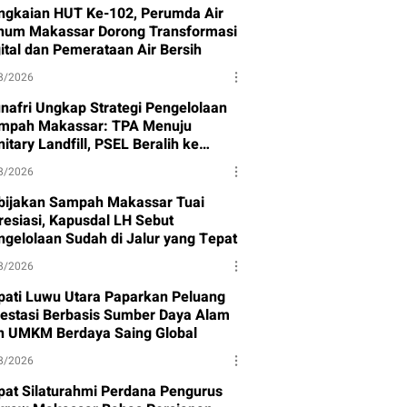
ngkaian HUT Ke-102, Perumda Air
num Makassar Dorong Transformasi
gital dan Pemerataan Air Bersih
8/2026
nafri Ungkap Strategi Pengelolaan
mpah Makassar: TPA Menuju
itary Landfill, PSEL Beralih ke
rpres 109
8/2026
bijakan Sampah Makassar Tuai
resiasi, Kapusdal LH Sebut
ngelolaan Sudah di Jalur yang Tepat
8/2026
pati Luwu Utara Paparkan Peluang
vestasi Berbasis Sumber Daya Alam
n UMKM Berdaya Saing Global
8/2026
pat Silaturahmi Perdana Pengurus