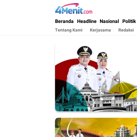
4menit.com
Mengungkap Kisah, Setiap Hari
Beranda
Headline
Nasional
Politik
Tentang Kami
Kerjasama
Redaksi