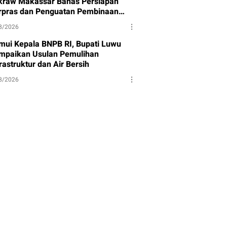
kraw Makassar Bahas Persiapan
rpras dan Penguatan Pembinaan
et
8/2026
mui Kepala BNPB RI, Bupati Luwu
mpaikan Usulan Pemulihan
rastruktur dan Air Bersih
8/2026