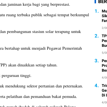
BER
 dan jaminan kerja bagi yang berprestasi.
1.
Mu
atu ruang terbuka publik sebagai tempat berkumpul
Si
Fa
2/0
 dan pembangunan stasiun solar terapung untuk
2.
TP
Pe
Bu
ara bertahap untuk menjadi Pegawai Pemerintah
5/0
3.
Pe
PP) akan dinaikkan setiap tahun.
Pr
Ber
 perguruan tinggi.
4/0
4.
Tr
tuk mendukung sektor pertanian dan peternakan.
Ge
Di
 serta pelatihan dan pemanduan bakat pemuda.
4/0
tuk rumah ibadah di seluruh wilayah Palopo.