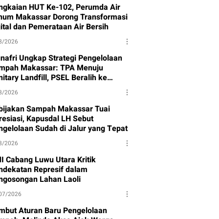
ngkaian HUT Ke-102, Perumda Air
num Makassar Dorong Transformasi
gital dan Pemerataan Air Bersih
8/2026
nafri Ungkap Strategi Pengelolaan
mpah Makassar: TPA Menuju
itary Landfill, PSEL Beralih ke
rpres 109
8/2026
bijakan Sampah Makassar Tuai
resiasi, Kapusdal LH Sebut
ngelolaan Sudah di Jalur yang Tepat
8/2026
I Cabang Luwu Utara Kritik
ndekatan Represif dalam
ngosongan Lahan Laoli
07/2026
mbut Aturan Baru Pengelolaan