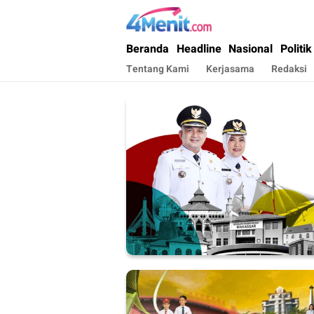
4menit.com
Mengungkap Kisah, Setiap Hari
Beranda
Headline
Nasional
Politik
Tentang Kami
Kerjasama
Redaksi