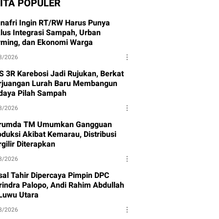
ITA POPULER
nafri Ingin RT/RW Harus Punya
klus Integrasi Sampah, Urban
rming, dan Ekonomi Warga
8/2026
S 3R Karebosi Jadi Rujukan, Berkat
rjuangan Lurah Baru Membangun
daya Pilah Sampah
8/2026
rumda TM Umumkan Gangguan
oduksi Akibat Kemarau, Distribusi
gilir Diterapkan
8/2026
isal Tahir Dipercaya Pimpin DPC
rindra Palopo, Andi Rahim Abdullah
 Luwu Utara
8/2026