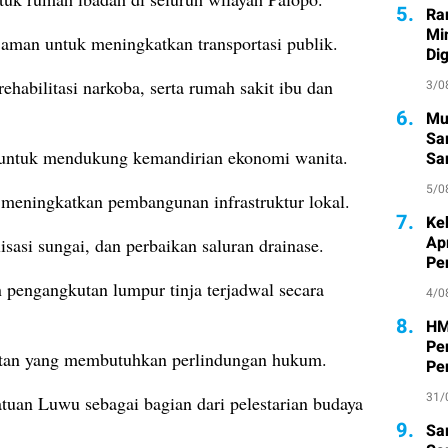
5.
Ra
Mi
aman untuk meningkatkan transportasi publik.
Di
habilitasi narkoba, serta rumah sakit ibu dan
3/0
6.
Mu
Sa
 untuk mendukung kemandirian ekonomi wanita.
San
Pe
5/0
k meningkatkan pembangunan infrastruktur lokal.
7.
Ke
Ap
isasi sungai, dan perbaikan saluran drainase.
Pe
 pengangkutan lumpur tinja terjadwal secara
4/0
8.
HM
Pe
ntan yang membutuhkan perlindungan hukum.
Pe
31/
atuan Luwu sebagai bagian dari pelestarian budaya
9.
Sa