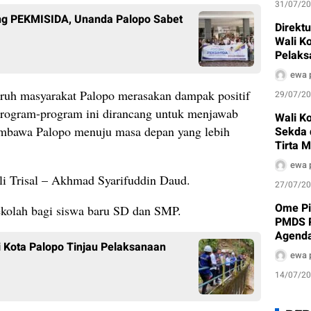
31/07/2
ang PEKMISIDA, Unanda Palopo Sabet
Direkt
Wali K
Pelaks
Air Bak
ewa 
ruh masyarakat Palopo merasakan dampak positif
29/07/2
 Program-program ini dirancang untuk menjawab
Wali Ko
embawa Palopo menuju masa depan yang lebih
Sekda 
Tirta 
ewa 
i Trisal – Akhmad Syarifuddin Daud.
27/07/2
Ome Pi
ekolah bagi siswa baru SD dan SMP.
PMDS P
Agenda
 Kota Palopo Tinjau Pelaksanaan
ewa 
14/07/2