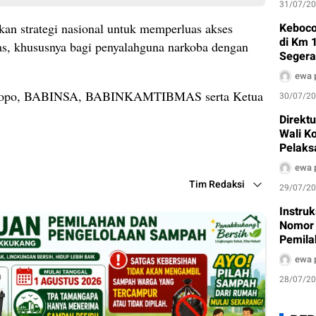
31/07/2
n strategi nasional untuk memperluas akses
Keboco
di Km 
as, khususnya bagi penyalahguna narkoba dengan
Segera
ewa 
 Palopo, BABINSA, BABINKAMTIBMAS serta Ketua
30/07/2
Direkt
Wali K
Pelaks
Air Bak
ewa 
Tim Redaksi
29/07/2
Instru
Nomor 
Pemila
Dimula
ewa 
28/07/2