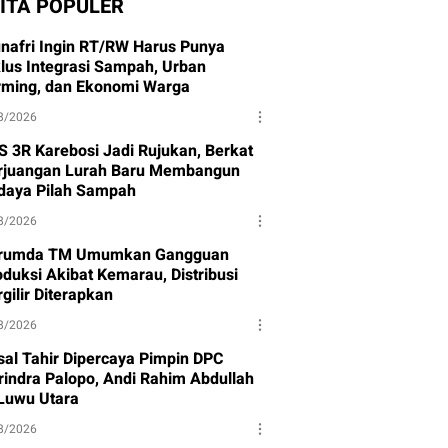
ITA POPULER
nafri Ingin RT/RW Harus Punya
klus Integrasi Sampah, Urban
rming, dan Ekonomi Warga
8/2026
S 3R Karebosi Jadi Rujukan, Berkat
rjuangan Lurah Baru Membangun
daya Pilah Sampah
8/2026
rumda TM Umumkan Gangguan
oduksi Akibat Kemarau, Distribusi
gilir Diterapkan
8/2026
isal Tahir Dipercaya Pimpin DPC
rindra Palopo, Andi Rahim Abdullah
 Luwu Utara
8/2026