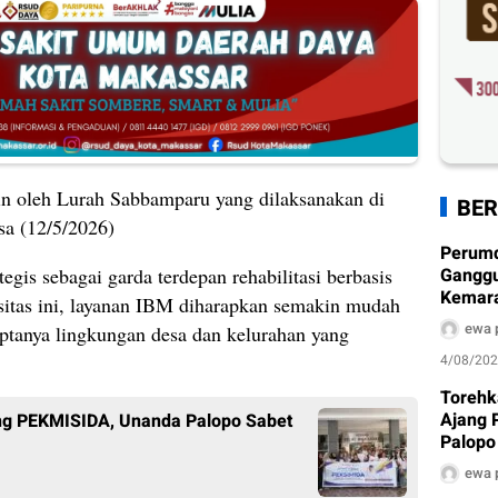
 oleh Lurah Sabbamparu yang dilaksanakan di
BER
sa (12/5/2026)
Perum
gis sebagai garda terdepan rehabilitasi berbasis
Ganggu
Kemarau
sitas ini, layanan IBM diharapkan semakin mudah
Ditera
ewa 
tanya lingkungan desa dan kelurahan yang
4/08/20
Torehk
Ajang 
ang PEKMISIDA, Unanda Palopo Sabet
Palopo
Pengh
ewa 