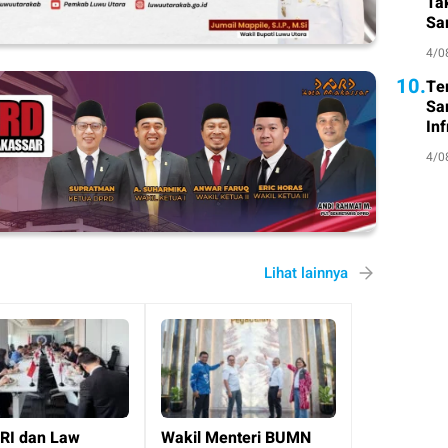
Ta
Sa
Atl
4/0
10.
Te
Sa
Inf
4/0
Lihat lainnya
RI dan Law
Wakil Menteri BUMN