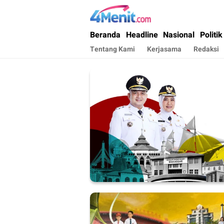
4menit.com
Mengungkap Kisah, Setiap Hari
Beranda
Headline
Nasional
Politik
Tentang Kami
Kerjasama
Redaksi