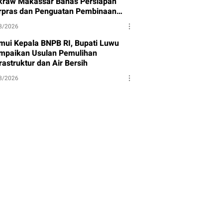
kraw Makassar Bahas Persiapan
rpras dan Penguatan Pembinaan
et
8/2026
mui Kepala BNPB RI, Bupati Luwu
mpaikan Usulan Pemulihan
rastruktur dan Air Bersih
8/2026