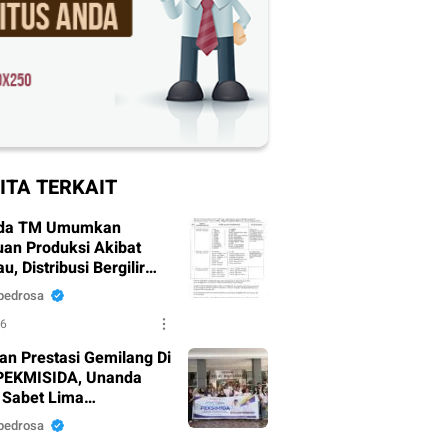
ITA TERKAIT
da TM Umumkan
an Produksi Akibat
, Distribusi Bergilir
pkan
pedrosa
26
an Prestasi Gemilang Di
PEKMISIDA, Unanda
 Sabet Lima
argaan
pedrosa