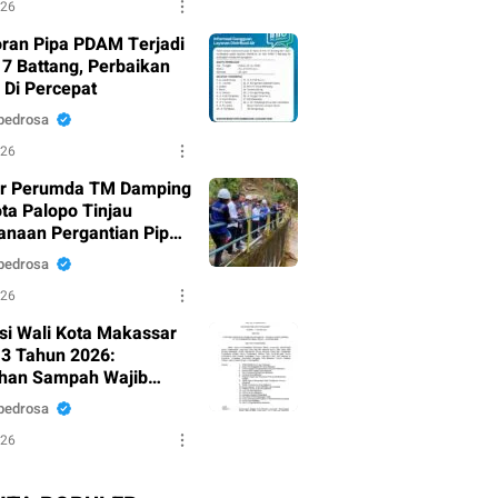
026
ran Pipa PDAM Terjadi
17 Battang, Perbaikan
 Di Percepat
pedrosa
026
ur Perumda TM Damping
ota Palopo Tinjau
anaan Pergantian Pipa
u di Battang
pedrosa
026
ksi Wali Kota Makassar
3 Tahun 2026:
han Sampah Wajib
i dari Sumber
pedrosa
026