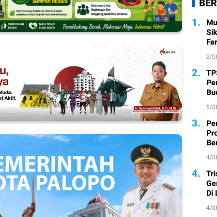
BER
1.
Mu
Si
Fa
2/0
2.
TP
Pe
Bu
5/0
3.
Pe
Pr
Ber
4/0
4.
Tr
Ge
Di
4/0