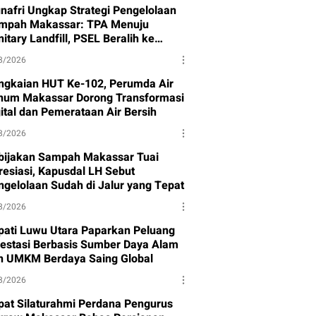
nafri Ungkap Strategi Pengelolaan
mpah Makassar: TPA Menuju
itary Landfill, PSEL Beralih ke
rpres 109
8/2026
ngkaian HUT Ke-102, Perumda Air
num Makassar Dorong Transformasi
gital dan Pemerataan Air Bersih
8/2026
bijakan Sampah Makassar Tuai
resiasi, Kapusdal LH Sebut
ngelolaan Sudah di Jalur yang Tepat
8/2026
pati Luwu Utara Paparkan Peluang
vestasi Berbasis Sumber Daya Alam
n UMKM Berdaya Saing Global
8/2026
pat Silaturahmi Perdana Pengurus