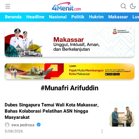
Mengungkap Kisah, Setiap Hari
4menit.com
Beranda
Headline
Nasional
Politik
Hukrim
Makassar
Lu
#Munafri Arifuddin
Dubes Singapura Temui Wali Kota Makassar,
Bahas Kolaborasi Pelatihan ASN hingga
Masyarakat
ewa pedrosa
5/08/2026