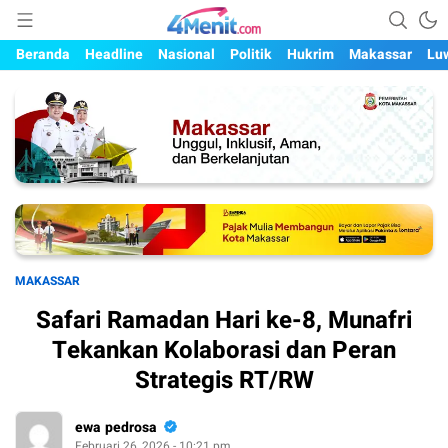
Mengungkap Kisah, Setiap Hari
4menit.com
Beranda
Headline
Nasional
Politik
Hukrim
Makassar
Lu
MAKASSAR
Safari Ramadan Hari ke-8, Munafri
Tekankan Kolaborasi dan Peran
Strategis RT/RW
ewa pedrosa
Februari 26, 2026 - 10:21 pm