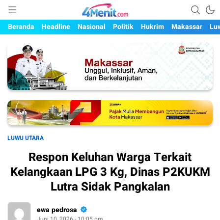
Mengungkap Kisah, Setiap Hari
4menit.com
Beranda
Headline
Nasional
Politik
Hukrim
Makassar
Lu
LUWU UTARA
Respon Keluhan Warga Terkait
Kelangkaan LPG 3 Kg, Dinas P2KUKM
Lutra Sidak Pangkalan
ewa pedrosa
Juni 10, 2026 - 10:05 pm