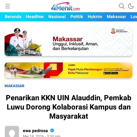
Mengungkap Kisah, Setiap Hari
4menit.com
Beranda
Headline
Nasional
Politik
Hukrim
Makassar
Lu
MAKASSAR
Penarikan KKN UIN Alauddin, Pemkab
Luwu Dorong Kolaborasi Kampus dan
Masyarakat
ewa pedrosa
Mei 18, 2026 - 3:30 pm