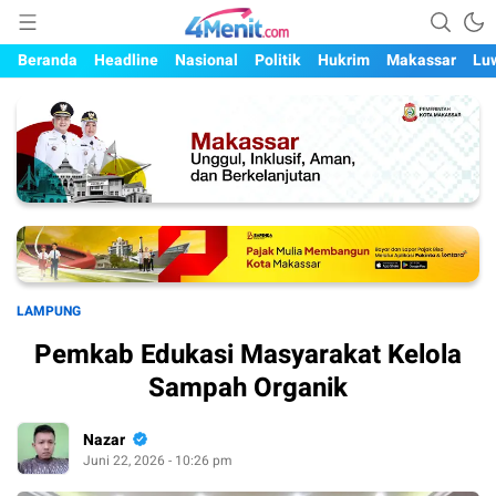
Mengungkap Kisah, Setiap Hari
4menit.com
Beranda
Headline
Nasional
Politik
Hukrim
Makassar
Lu
LAMPUNG
Pemkab Edukasi Masyarakat Kelola
Sampah Organik
Nazar
Juni 22, 2026 - 10:26 pm