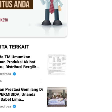
ITA TERKAIT
da TM Umumkan
an Produksi Akibat
, Distribusi Bergilir
pkan
pedrosa
26
an Prestasi Gemilang Di
PEKMISIDA, Unanda
 Sabet Lima
argaan
pedrosa