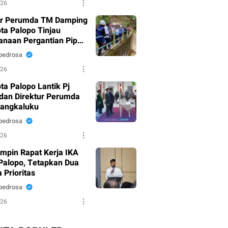
026
ur Perumda TM Damping
ota Palopo Tinjau
anaan Pergantian Pipa
u di Battang
pedrosa
026
ta Palopo Lantik Pj
dan Direktur Perumda
Mangkaluku
pedrosa
026
mpin Rapat Kerja IKA
alopo, Tetapkan Dua
 Prioritas
pedrosa
026