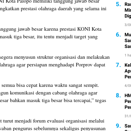
I Kota Palopo memiliki tanggung jawab besar
5.
Ra
katkan prestasi olahraga daerah yang selama ini
Mi
Di
3/0
anggung jawab besar karena prestasi KONI Kota
6.
Mu
asuk tiga besar, itu tentu menjadi target yang
Sa
San
Pe
1 ha
segera menyusun struktur organisasi dan melakukan
olahraga agar persiapan menghadapi Porprov dapat
7.
Ke
Ap
Pe
 semua bisa cepat karena waktu sangat sempit.
4/0
ngun komunikasi dengan cabang olahraga agar
8.
HM
sar bahkan masuk tiga besar bisa tercapai,” tegas
Pe
Pe
31/
turut menjadi forum evaluasi organisasi melalui
9.
Sa
waban pengurus sebelumnya sekaligus penyusunan