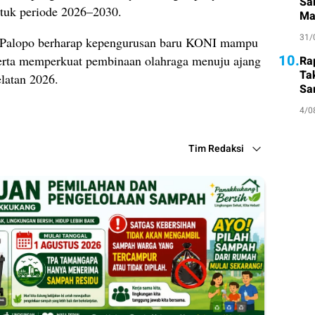
Sa
tuk periode 2026–2030.
Ma
Su
31/
a Palopo berharap kepengurusan baru KONI mampu
10.
 serta memperkuat pembinaan olahraga menuju ajang
Ra
Ta
latan 2026.
Sa
Atl
4/0
Tim Redaksi