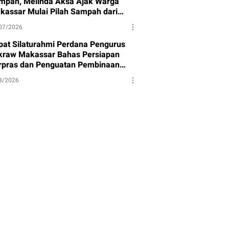
mpah, Melinda Aksa Ajak Warga
kassar Mulai Pilah Sampah dari
mbernya
07/2026
pat Silaturahmi Perdana Pengurus
kraw Makassar Bahas Persiapan
rpras dan Penguatan Pembinaan
et
8/2026