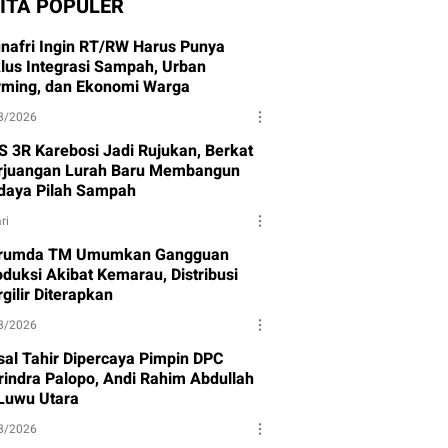
ITA POPULER
nafri Ingin RT/RW Harus Punya
klus Integrasi Sampah, Urban
rming, dan Ekonomi Warga
8/2026
S 3R Karebosi Jadi Rujukan, Berkat
rjuangan Lurah Baru Membangun
daya Pilah Sampah
ri
rumda TM Umumkan Gangguan
oduksi Akibat Kemarau, Distribusi
gilir Diterapkan
8/2026
isal Tahir Dipercaya Pimpin DPC
rindra Palopo, Andi Rahim Abdullah
 Luwu Utara
8/2026