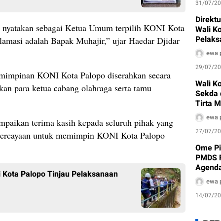
31/07/2
Direkt
ta nyatakan sebagai Ketua Umum terpilih KONI Kota
Wali K
Pelaks
lamasi adalah Bapak Muhajir,” ujar Haedar Djidar
Air Bak
ewa 
29/07/2
pemimpinan KONI Kota Palopo diserahkan secara
Wali Ko
kan para ketua cabang olahraga serta tamu
Sekda 
Tirta 
ewa 
paikan terima kasih kepada seluruh pihak yang
27/07/2
percayaan untuk memimpin KONI Kota Palopo
Ome Pi
PMDS P
Agenda
 Kota Palopo Tinjau Pelaksanaan
ewa 
14/07/2