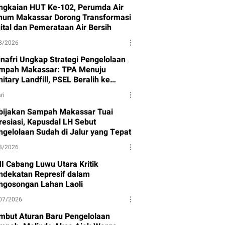
ngkaian HUT Ke-102, Perumda Air
num Makassar Dorong Transformasi
gital dan Pemerataan Air Bersih
8/2026
nafri Ungkap Strategi Pengelolaan
mpah Makassar: TPA Menuju
itary Landfill, PSEL Beralih ke
rpres 109
ri
bijakan Sampah Makassar Tuai
resiasi, Kapusdal LH Sebut
ngelolaan Sudah di Jalur yang Tepat
8/2026
I Cabang Luwu Utara Kritik
ndekatan Represif dalam
ngosongan Lahan Laoli
07/2026
mbut Aturan Baru Pengelolaan