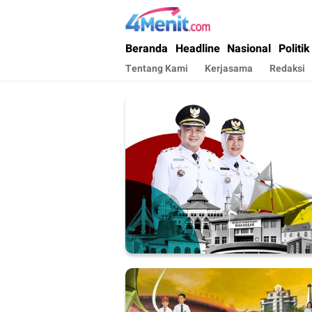
4menit.com
Mengungkap Kisah, Setiap Hari
Beranda
Headline
Nasional
Politik
Tentang Kami
Kerjasama
Redaksi