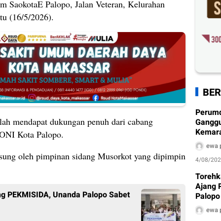
um SaokotaE Palopo, Jalan Veteran, Kelurahan
tu (16/5/2026).
BER
Perum
telah mendapat dukungan penuh dari cabang
Ganggu
Kemarau
KONI Kota Palopo.
Ditera
ewa 
sung oleh pimpinan sidang Musorkot yang dipimpin
4/08/20
Torehk
Ajang 
ang PEKMISIDA, Unanda Palopo Sabet
Palopo
Pengh
ewa 