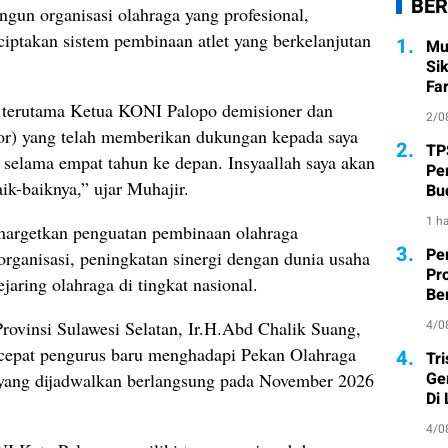
BER
un organisasi olahraga yang profesional,
ciptakan sistem pembinaan atlet yang berkelanjutan
1.
Mu
Si
Fa
, terutama Ketua KONI Palopo demisioner dan
2/0
or) yang telah memberikan dukungan kepada saya
2.
TP
elama empat tahun ke depan. Insyaallah saya akan
Pe
k-baiknya,” ujar Muhajir.
Bu
1 ha
nargetkan penguatan pembinaan olahraga
3.
Pe
 organisasi, peningkatan sinergi dengan dunia usaha
Pr
jejaring olahraga di tingkat nasional.
Ber
rovinsi Sulawesi Selatan, Ir.H.Abd Chalik Suang,
4/0
 cepat pengurus baru menghadapi Pekan Olahraga
4.
Tr
Ge
n yang dijadwalkan berlangsung pada November 2026
Di
4/0