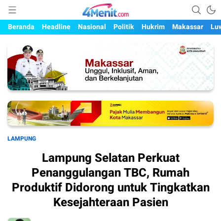
Mengungkap Kisah, Setiap Hari
4menit.com
Beranda
Headline
Nasional
Politik
Hukrim
Makassar
Lu
LAMPUNG
Lampung Selatan Perkuat
Penanggulangan TBC, Rumah
Produktif Didorong untuk Tingkatkan
Kesejahteraan Pasien