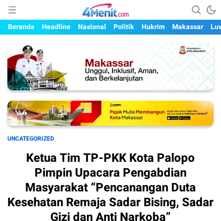
Mengungkap Kisah, Setiap Hari
4menit.com
Beranda
Headline
Nasional
Politik
Hukrim
Makassar
Lu
UNCATEGORIZED
Ketua Tim TP-PKK Kota Palopo
Pimpin Upacara Pengabdian
Masyarakat “Pencanangan Duta
Kesehatan Remaja Sadar Bising, Sadar
Gizi dan Anti Narkoba”