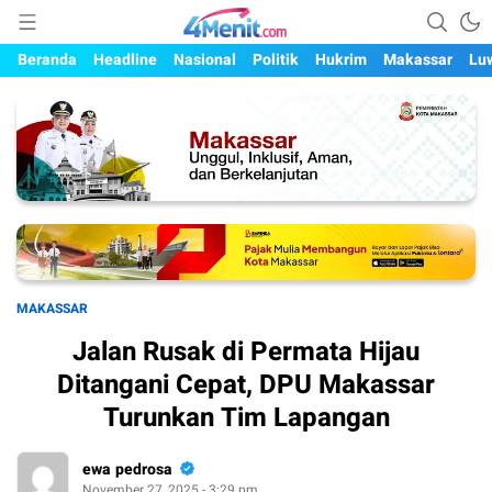
Mengungkap Kisah, Setiap Hari
4menit.com
Beranda
Headline
Nasional
Politik
Hukrim
Makassar
Lu
MAKASSAR
Jalan Rusak di Permata Hijau
Ditangani Cepat, DPU Makassar
Turunkan Tim Lapangan
ewa pedrosa
November 27, 2025 - 3:29 pm