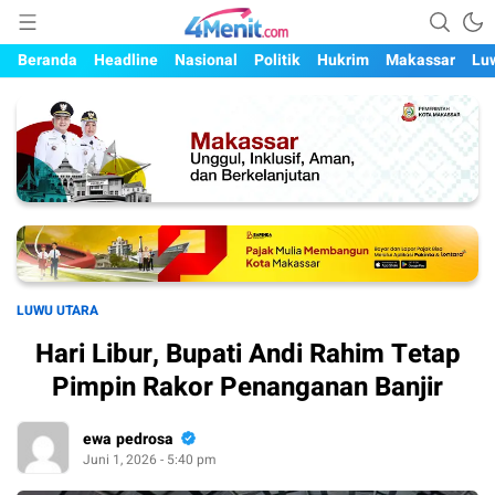
Mengungkap Kisah, Setiap Hari
4menit.com
Beranda
Headline
Nasional
Politik
Hukrim
Makassar
Lu
LUWU UTARA
Hari Libur, Bupati Andi Rahim Tetap
Pimpin Rakor Penanganan Banjir
ewa pedrosa
Juni 1, 2026 - 5:40 pm