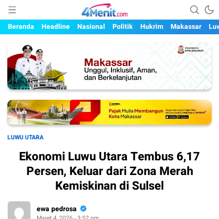
Mengungkap Kisah, Setiap Hari
4menit.com
Beranda
Headline
Nasional
Politik
Hukrim
Makassar
Lu
LUWU UTARA
Ekonomi Luwu Utara Tembus 6,17
Persen, Keluar dari Zona Merah
Kemiskinan di Sulsel
ewa pedrosa
Maret 4, 2026 - 3:52 pm