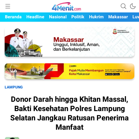
Mengungkap Kisah, Setiap Hari
4menit.com
Beranda
Headline
Nasional
Politik
Hukrim
Makassar
Lu
LAMPUNG
Donor Darah hingga Khitan Massal,
Bakti Kesehatan Polres Lampung
Selatan Jangkau Ratusan Penerima
Manfaat