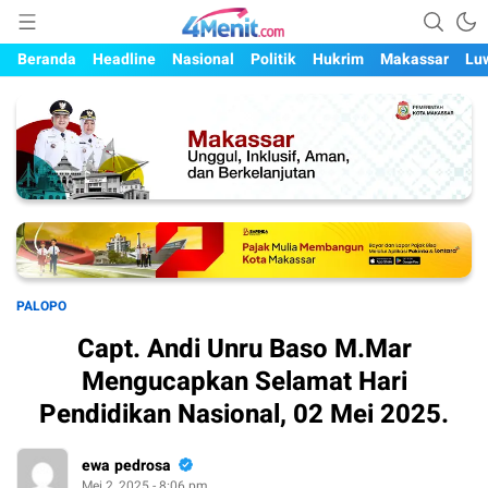
Mengungkap Kisah, Setiap Hari
4menit.com
Beranda
Headline
Nasional
Politik
Hukrim
Makassar
Lu
PALOPO
Capt. Andi Unru Baso M.Mar
Mengucapkan Selamat Hari
Pendidikan Nasional, 02 Mei 2025.
ewa pedrosa
Mei 2, 2025 - 8:06 pm