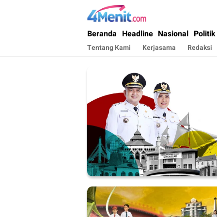
4menit.com
Mengungkap Kisah, Setiap Hari
Beranda
Headline
Nasional
Politik
Tentang Kami
Kerjasama
Redaksi