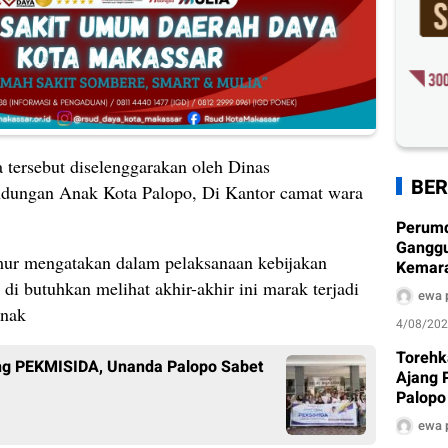
 tersebut diselenggarakan oleh Dinas
BER
dungan Anak Kota Palopo, Di Kantor camat wara
Perum
Ganggu
ur mengatakan dalam pelaksanaan kebijakan
Kemarau
Ditera
di butuhkan melihat akhir-akhir ini marak terjadi
ewa 
anak
4/08/20
Torehk
ang PEKMISIDA, Unanda Palopo Sabet
Ajang 
Palopo
Pengh
ewa 