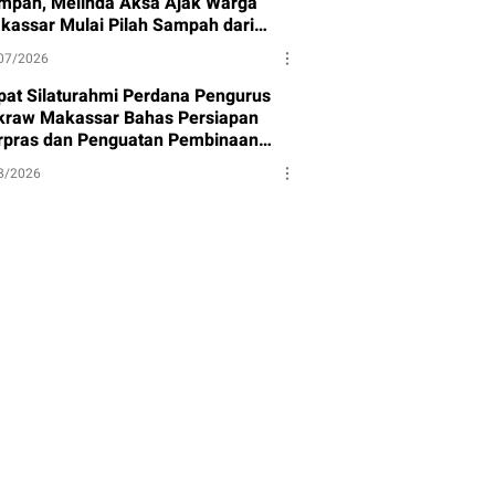
mpah, Melinda Aksa Ajak Warga
kassar Mulai Pilah Sampah dari
mbernya
07/2026
pat Silaturahmi Perdana Pengurus
kraw Makassar Bahas Persiapan
rpras dan Penguatan Pembinaan
et
8/2026