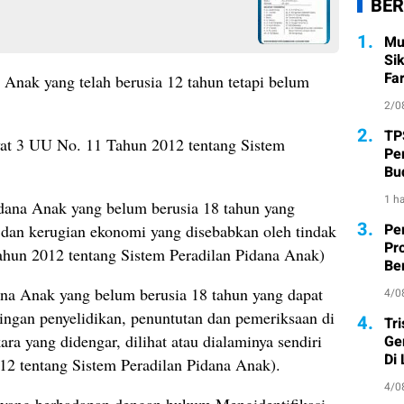
BER
1.
Mu
Si
Fa
Anak yang telah berusia 12 tahun tetapi belum
2/0
2.
TP
yat 3 UU No. 11 Tahun 2012 tentang Sistem
Pe
Bu
1 ha
dana Anak yang belum berusia 18 tahun yang
3.
Pe
 dan kerugian ekonomi yang disebabkan oleh tindak
Pr
ahun 2012 tentang Sistem Peradilan Pidana Anak)
Ber
ana Anak yang belum berusia 18 tahun yang dapat
4/0
ngan penyelidikan, penuntutan dan pemeriksaan di
4.
Tr
ara yang didengar, dilihat atau dialaminya sendiri
Ge
Di
12 tentang Sistem Peradilan Pidana Anak).
4/0
 yang berhadapan dengan hukum Mengidentifikasi