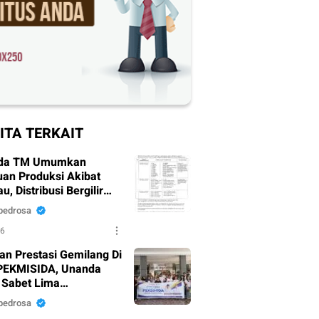
ITA TERKAIT
da TM Umumkan
an Produksi Akibat
, Distribusi Bergilir
pkan
pedrosa
26
an Prestasi Gemilang Di
PEKMISIDA, Unanda
 Sabet Lima
argaan
pedrosa