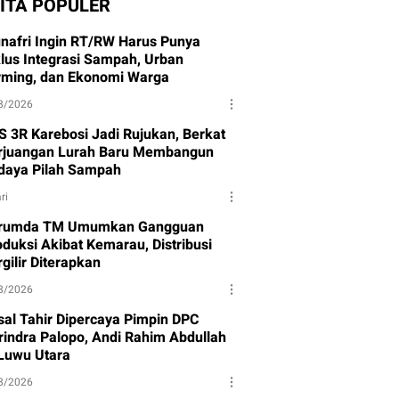
ITA POPULER
nafri Ingin RT/RW Harus Punya
klus Integrasi Sampah, Urban
rming, dan Ekonomi Warga
8/2026
S 3R Karebosi Jadi Rujukan, Berkat
rjuangan Lurah Baru Membangun
daya Pilah Sampah
ri
rumda TM Umumkan Gangguan
oduksi Akibat Kemarau, Distribusi
gilir Diterapkan
8/2026
isal Tahir Dipercaya Pimpin DPC
rindra Palopo, Andi Rahim Abdullah
 Luwu Utara
8/2026