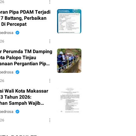
026
ran Pipa PDAM Terjadi
17 Battang, Perbaikan
 Di Percepat
pedrosa
026
ur Perumda TM Damping
ota Palopo Tinjau
anaan Pergantian Pipa
u di Battang
pedrosa
026
ksi Wali Kota Makassar
3 Tahun 2026:
han Sampah Wajib
i dari Sumber
pedrosa
026