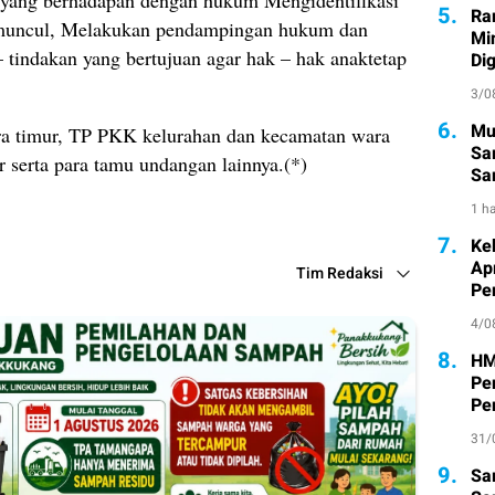
5.
Ra
g muncul, Melakukan pendampingan hukum dan
Mi
 tindakan yang bertujuan agar hak – hak anaktetap
Di
3/0
6.
Mu
ra timur, TP PKK kelurahan dan kecamatan wara
Sa
serta para tamu undangan lainnya.(*)
San
Pe
1 ha
7.
Ke
Ap
Tim Redaksi
Pe
4/0
8.
HM
Pe
Pe
31/
9.
Sa