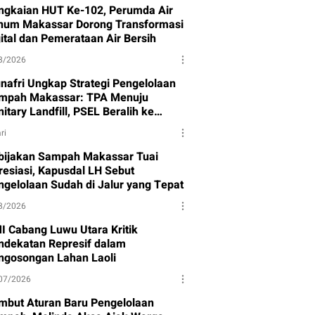
ngkaian HUT Ke-102, Perumda Air
num Makassar Dorong Transformasi
gital dan Pemerataan Air Bersih
8/2026
nafri Ungkap Strategi Pengelolaan
mpah Makassar: TPA Menuju
itary Landfill, PSEL Beralih ke
rpres 109
ri
bijakan Sampah Makassar Tuai
resiasi, Kapusdal LH Sebut
ngelolaan Sudah di Jalur yang Tepat
8/2026
I Cabang Luwu Utara Kritik
ndekatan Represif dalam
ngosongan Lahan Laoli
07/2026
mbut Aturan Baru Pengelolaan