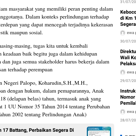
31/07/2
alam masyarakat yang memiliki peran penting dalam
Keboco
anggotanya. Dalam konteks perlindungan terhadap
di Km 
Segera
terdepan yang dapat mencegah terjadinya kekerasan
stik maupun sosial.
ewa 
30/07/2
masing-masing, tugas kita untuk kembali
Direkt
m keadaan baik begitu juga dalam kehidupan
Wali K
n dan juga semua stakeholder harus bekerja dalam
Pelaks
san terhadap perempuan
Air Bak
ewa 
29/07/2
n Negeri Palopo, Koharudin,S.H.,M.H.,
an dengan hukum, dalam pemaparannya, Anak
Instru
Nomor 
18 (delapan belas) tahun, termasuk anak yang
Pemila
at 1 UU Nomor 35 Tahun 2014 tentang Perubahan
Dimula
ewa 
ahun 2002 tentang Perlindungan Anak)
28/07/2
 17 Battang, Perbaikan Segera Di