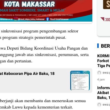
 sinkronisasi program pengembangan sektor
 program strategis pemerintah pusat.
BER
ahwa Deputi Bidang Koordinasi Usaha Pangan dan
anggung jawab atas sinkronisasi, perumusan, serta
KORMI
gan dan pertanian.
Forkot
Tiga P
ewa 
at Kebocoran Pipa Air Baku, 18
4 jam
Inform
Akibat
Baku, 
n berjanji akan membantu dan meneruskan semua
Terda
ewa 
Pemkab Luwu kepada kementerian terkait.