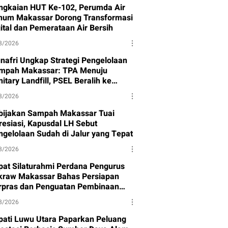
ngkaian HUT Ke-102, Perumda Air
num Makassar Dorong Transformasi
gital dan Pemerataan Air Bersih
8/2026
nafri Ungkap Strategi Pengelolaan
mpah Makassar: TPA Menuju
itary Landfill, PSEL Beralih ke
rpres 109
8/2026
bijakan Sampah Makassar Tuai
resiasi, Kapusdal LH Sebut
ngelolaan Sudah di Jalur yang Tepat
8/2026
pat Silaturahmi Perdana Pengurus
kraw Makassar Bahas Persiapan
rpras dan Penguatan Pembinaan
et
8/2026
pati Luwu Utara Paparkan Peluang