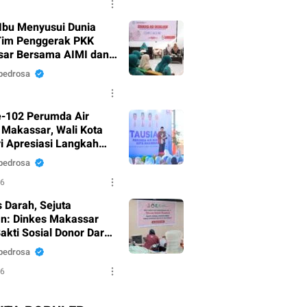
Ibu Menyusui Dunia
Tim Penggerak PKK
ar Bersama AIMI dan
 Bekali 300 Peserta
pedrosa
i ASI Eksklusif
-102 Perumda Air
Makassar, Wali Kota
i Apresiasi Langkah
nahan Pelayanan
pedrosa
26
 Darah, Sejuta
n: Dinkes Makassar
akti Sosial Donor Darah
 HUT RI Ke-81
pedrosa
26