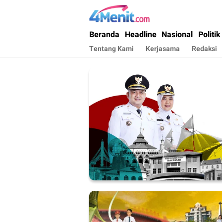
4menit.com
Mengungkap Kisah, Setiap Hari
Beranda
Headline
Nasional
Politik
Tentang Kami
Kerjasama
Redaksi