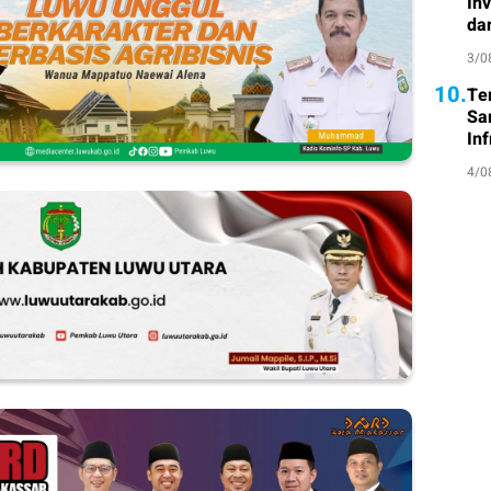
In
da
3/0
10.
Te
Sa
Inf
4/0