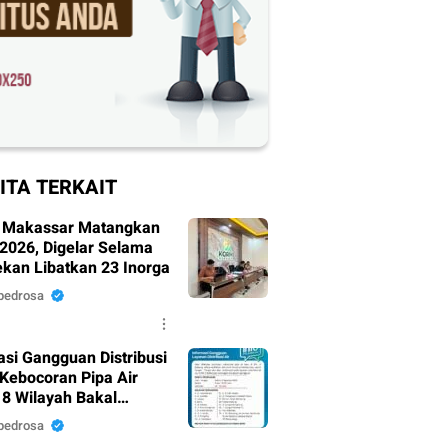
ITA TERKAIT
 Makassar Matangkan
 2026, Digelar Selama
ekan Libatkan 23 Inorga
pedrosa
asi Gangguan Distribusi
 Kebocoran Pipa Air
18 Wilayah Bakal
mpak.
pedrosa