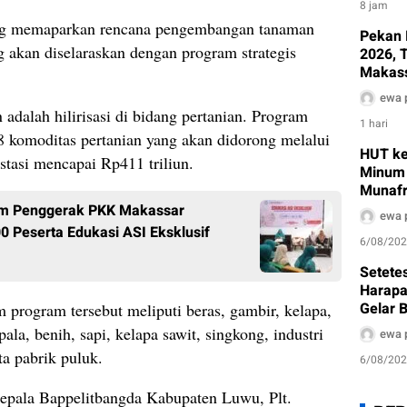
8 jam
ing memaparkan rencana pengembangan tanaman
Pekan 
 akan diselaraskan dengan program strategis
2026, 
Makass
Dinkes
ewa 
Edukas
 adalah hilirisasi di bidang pertanian. Program
1 hari
 komoditas pertanian yang akan didorong melalui
HUT ke
estasi mencapai Rp411 triliun.
Minum 
Munafr
Pembe
Tim Penggerak PKK Makassar
ewa 
0 Peserta Edukasi ASI Eksklusif
6/08/20
Setetes
Harapa
Gelar B
program tersebut meliputi beras, gambir, kelapa,
Sambut
pala, benih, sapi, kelapa sawit, singkong, industri
ewa 
ta pabrik puluk.
6/08/20
Kepala Bappelitbangda Kabupaten Luwu, Plt.