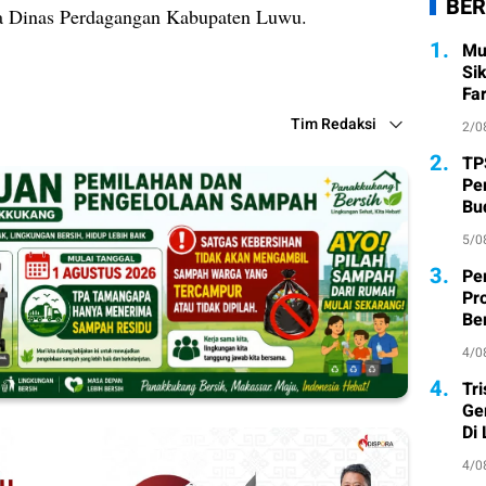
BER
la Dinas Perdagangan Kabupaten Luwu.
1.
Mu
Si
Fa
Tim Redaksi
2/0
2.
TP
Pe
Bu
5/0
3.
Pe
Pr
Ber
4/0
4.
Tr
Ge
Di
4/0