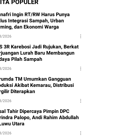
ITA POPULER
nafri Ingin RT/RW Harus Punya
klus Integrasi Sampah, Urban
rming, dan Ekonomi Warga
8/2026
S 3R Karebosi Jadi Rujukan, Berkat
rjuangan Lurah Baru Membangun
daya Pilah Sampah
8/2026
rumda TM Umumkan Gangguan
oduksi Akibat Kemarau, Distribusi
gilir Diterapkan
8/2026
isal Tahir Dipercaya Pimpin DPC
rindra Palopo, Andi Rahim Abdullah
 Luwu Utara
8/2026