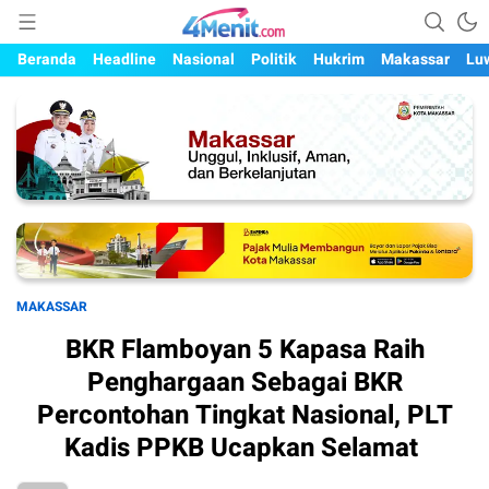
Mengungkap Kisah, Setiap Hari
4menit.com
Beranda
Headline
Nasional
Politik
Hukrim
Makassar
Lu
MAKASSAR
BKR Flamboyan 5 Kapasa Raih
Penghargaan Sebagai BKR
Percontohan Tingkat Nasional, PLT
Kadis PPKB Ucapkan Selamat