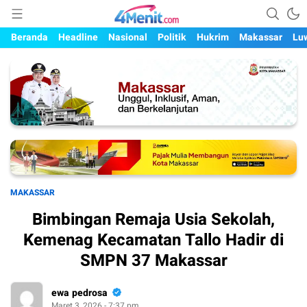
Mengungkap Kisah, Setiap Hari
4menit.com
Beranda
Headline
Nasional
Politik
Hukrim
Makassar
Lu
MAKASSAR
Bimbingan Remaja Usia Sekolah,
Kemenag Kecamatan Tallo Hadir di
SMPN 37 Makassar
ewa pedrosa
Maret 3, 2026 - 7:37 pm