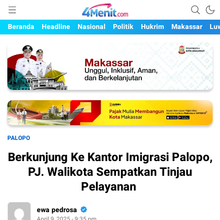
Mengungkap Kisah, Setiap Hari
4menit.com
Beranda
Headline
Nasional
Politik
Hukrim
Makassar
Lu
PALOPO
Berkunjung Ke Kantor Imigrasi Palopo,
PJ. Walikota Sempatkan Tinjau
Pelayanan
ewa pedrosa
April 9, 2025 - 9:35 pm