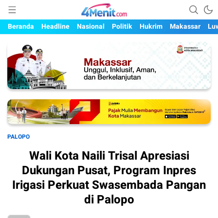
Mengungkap Kisah, Setiap Hari
4menit.com
Beranda
Headline
Nasional
Politik
Hukrim
Makassar
Lu
PALOPO
Wali Kota Naili Trisal Apresiasi
Dukungan Pusat, Program Inpres
Irigasi Perkuat Swasembada Pangan
di Palopo