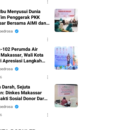
Ibu Menyusui Dunia
Tim Penggerak PKK
ar Bersama AIMI dan
 Bekali 300 Peserta
pedrosa
i ASI Eksklusif
-102 Perumda Air
Makassar, Wali Kota
i Apresiasi Langkah
nahan Pelayanan
pedrosa
26
 Darah, Sejuta
n: Dinkes Makassar
akti Sosial Donor Darah
 HUT RI Ke-81
pedrosa
26