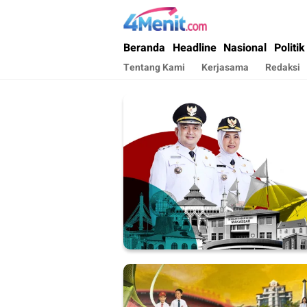
4menit.com
Mengungkap Kisah, Setiap Hari
Beranda
Headline
Nasional
Politik
Tentang Kami
Kerjasama
Redaksi