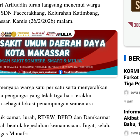
i Arifuddin turun langsung menemui warga
i SDN Paccerakkang, Kelurahan Katimbang,
ssar, Kamis (26/2/2026) malam.
BER
KORMI
Forkot
Tiga P
menyapa warga satu per satu serta menyerahkan
ewa 
 pengungsi yang telah tiga hari terakhir
4 jam
h sebagai lokasi penampungan sementara.
Inform
baik camat, lurah, RT/RW, BPBD dan Damkarmat
Akibat
Baku, 
ah bentuk kepedulian kemanusiaan. Ingat, selalu
Terda
egas Munafri.
ewa 