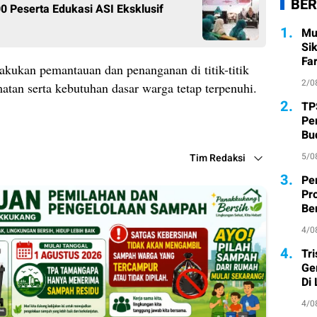
BER
0 Peserta Edukasi ASI Eksklusif
1.
Mu
Si
Fa
kukan pemantauan dan penanganan di titik-titik
2/0
tan serta kebutuhan dasar warga tetap terpenuhi.
2.
TP
Pe
Bu
5/0
Tim Redaksi
3.
Pe
Pr
Ber
4/0
4.
Tr
Ge
Di
4/0