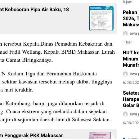
8 jam
at Kebocoran Pipa Air Baku, 18
Pekan 
2026, 
Makass
Dinkes
ewa 
Edukas
1 hari
n tersebut Kepala Dinas Pemadam Kebakaran dan
ad Fadli Wellang, Kepala BPBD Makassar, Lurah
HUT ke
Minum 
ta Camat Biringkanaya.
Munafr
Pembe
BTN Kodam Tiga dan Perumahan Bukkanata
ewa 
 sekitar kawasan tersebut meluap akibat tingginya
6/08/20
 hari terakhir.
Setetes
Harapa
n Katimbang, banjir juga dilaporkan terjadi di
Gelar B
ang. Cuaca ekstrem yang melanda dalam sepekan
Sambut
ewa 
njir di sejumlah daerah lain di Sulawesi Selatan.
6/08/20
Tim Penggerak PKK Makassar