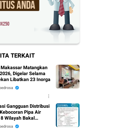
ITA TERKAIT
 Makassar Matangkan
 2026, Digelar Selama
ekan Libatkan 23 Inorga
pedrosa
asi Gangguan Distribusi
 Kebocoran Pipa Air
18 Wilayah Bakal
mpak.
pedrosa