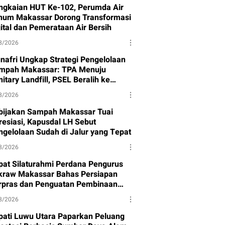
ngkaian HUT Ke-102, Perumda Air
num Makassar Dorong Transformasi
gital dan Pemerataan Air Bersih
8/2026
nafri Ungkap Strategi Pengelolaan
mpah Makassar: TPA Menuju
itary Landfill, PSEL Beralih ke
rpres 109
8/2026
bijakan Sampah Makassar Tuai
resiasi, Kapusdal LH Sebut
ngelolaan Sudah di Jalur yang Tepat
8/2026
pat Silaturahmi Perdana Pengurus
kraw Makassar Bahas Persiapan
rpras dan Penguatan Pembinaan
et
8/2026
pati Luwu Utara Paparkan Peluang