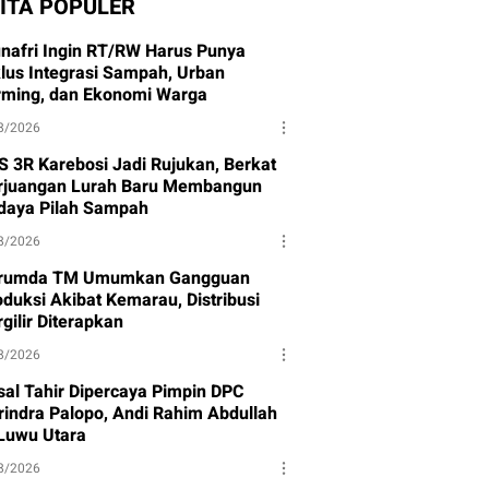
ITA POPULER
nafri Ingin RT/RW Harus Punya
klus Integrasi Sampah, Urban
rming, dan Ekonomi Warga
8/2026
S 3R Karebosi Jadi Rujukan, Berkat
rjuangan Lurah Baru Membangun
daya Pilah Sampah
8/2026
rumda TM Umumkan Gangguan
oduksi Akibat Kemarau, Distribusi
gilir Diterapkan
8/2026
isal Tahir Dipercaya Pimpin DPC
rindra Palopo, Andi Rahim Abdullah
 Luwu Utara
8/2026