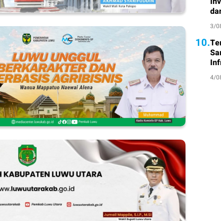
In
da
3/0
10.
Te
Sa
Inf
4/0