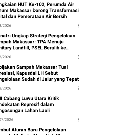
ngkaian HUT Ke-102, Perumda Air
num Makassar Dorong Transformasi
gital dan Pemerataan Air Bersih
8/2026
nafri Ungkap Strategi Pengelolaan
mpah Makassar: TPA Menuju
itary Landfill, PSEL Beralih ke
rpres 109
8/2026
bijakan Sampah Makassar Tuai
resiasi, Kapusdal LH Sebut
ngelolaan Sudah di Jalur yang Tepat
8/2026
I Cabang Luwu Utara Kritik
ndekatan Represif dalam
ngosongan Lahan Laoli
07/2026
mbut Aturan Baru Pengelolaan