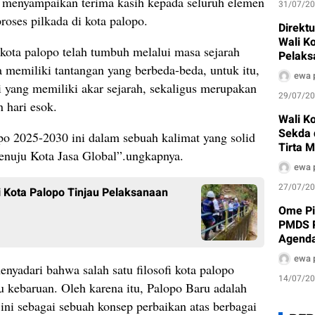
l menyampaikan terima kasih kepada seluruh elemen
31/07/2
roses pilkada di kota palopo.
Direkt
Wali K
kota palopo telah tumbuh melalui masa sejarah
Pelaks
 memiliki tantangan yang berbeda-beda, untuk itu,
Air Bak
ewa 
 yang memiliki akar sejarah, sekaligus merupakan
29/07/2
 hari esok.
Wali Ko
Sekda 
o 2025-2030 ini dalam sebuah kalimat yang solid
Tirta 
Menuju Kota Jasa Global”.ungkapnya.
ewa 
27/07/2
 Kota Palopo Tinjau Pelaksanaan
Ome Pi
PMDS P
Agenda
ewa 
enyadari bahwa salah satu filosofi kota palopo
14/07/2
ju kebaruan. Oleh karena itu, Palopo Baru adalah
ini sebagai sebuah konsep perbaikan atas berbagai