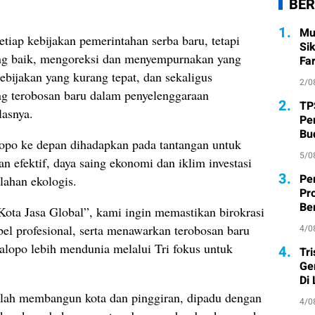
BER
1.
Mu
tiap kebijakan pemerintahan serba baru, tetapi
Si
g baik, mengoreksi dan menyempurnakan yang
Fa
ebijakan yang kurang tepat, dan sekaligus
2/0
g terobosan baru dalam penyelenggaraan
2.
TP
asnya.
Pe
Bu
opo ke depan dihadapkan pada tantangan untuk
5/0
n efektif, daya saing ekonomi dan iklim investasi
3.
Pe
lahan ekologis.
Pr
Ber
ota Jasa Global”, kami ingin memastikan birokrasi
abel profesional, serta menawarkan terobosan baru
4/0
lopo lebih mendunia melalui Tri fokus untuk
4.
Tr
Ge
Di
alah membangun kota dan pinggiran, dipadu dengan
4/0