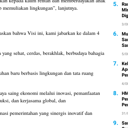
hakan kepada kaum rentan dan memberdayakan anak
5.
Ra
p memuliakan lingkungan”, lanjutnya.
Mi
Di
3/0
askan bahwa Visi ini, kami jabarkan ke dalam 4
6.
Mu
Sa
San
Pe
yang sehat, cerdas, berakhlak, berbudaya bahagia
5/0
7.
Ke
Ap
han baru berbasis lingkungan dan tata ruang
Pe
4/0
8.
aya saing ekonomi melalui inovasi, pemanfaatan
HM
Pe
uksi, dan kerjasama global, dan
Pe
masi pemerintahan yang sinergis inovatif dan
31/
9.
Sa