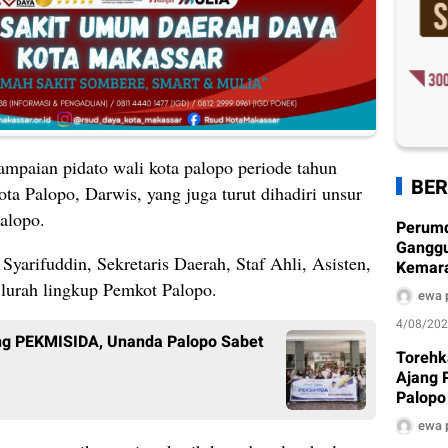
ampaian pidato wali kota palopo periode tahun
BER
 Palopo, Darwis, yang juga turut dihadiri unsur
alopo.
Perum
Ganggu
yarifuddin, Sekretaris Daerah, Staf Ahli, Asisten,
Kemarau
Ditera
 lurah lingkup Pemkot Palopo.
ewa 
4/08/20
ang PEKMISIDA, Unanda Palopo Sabet
Torehk
Ajang 
Palopo
Pengh
ewa 