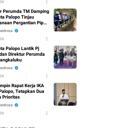
026
ur Perumda TM Damping
ota Palopo Tinjau
anaan Pergantian Pipa
u di Battang
pedrosa
026
ta Palopo Lantik Pj
dan Direktur Perumda
Mangkaluku
pedrosa
026
mpin Rapat Kerja IKA
alopo, Tetapkan Dua
 Prioritas
pedrosa
026