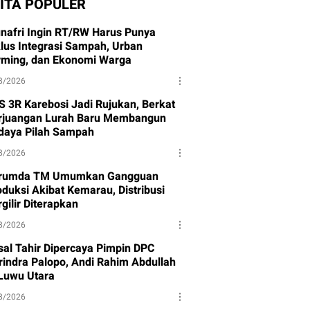
ITA POPULER
nafri Ingin RT/RW Harus Punya
klus Integrasi Sampah, Urban
rming, dan Ekonomi Warga
8/2026
S 3R Karebosi Jadi Rujukan, Berkat
rjuangan Lurah Baru Membangun
daya Pilah Sampah
8/2026
rumda TM Umumkan Gangguan
oduksi Akibat Kemarau, Distribusi
gilir Diterapkan
8/2026
isal Tahir Dipercaya Pimpin DPC
rindra Palopo, Andi Rahim Abdullah
 Luwu Utara
8/2026