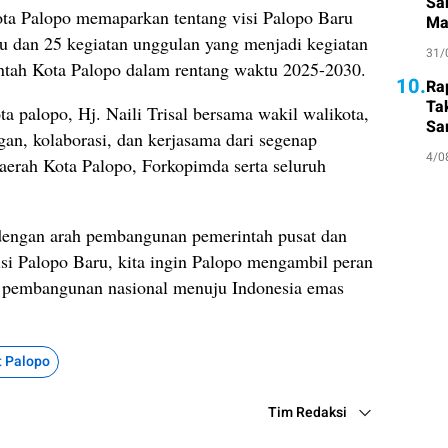
Sa
ta Palopo memaparkan tentang visi Palopo Baru
Ma
Su
ru dan 25 kegiatan unggulan yang menjadi kegiatan
31/
ntah Kota Palopo dalam rentang waktu 2025-2030.
10.
Ra
Ta
ta palopo, Hj. Naili Trisal bersama wakil walikota,
Sa
n, kolaborasi, dan kerjasama dari segenap
Atl
4/0
erah Kota Palopo, Forkopimda serta seluruh
 dengan arah pembangunan pemerintah pusat dan
visi Palopo Baru, kita ingin Palopo mengambil peran
si pembangunan nasional menuju Indonesia emas
 Palopo
Tim Redaksi