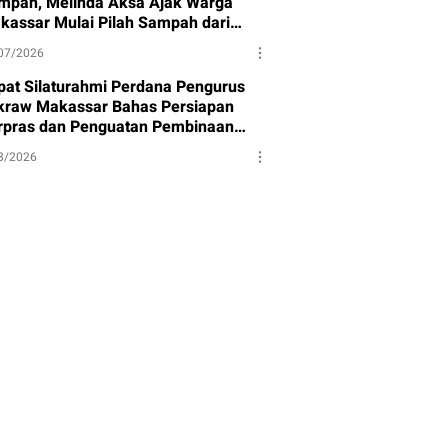
mpah, Melinda Aksa Ajak Warga
kassar Mulai Pilah Sampah dari
mbernya
07/2026
pat Silaturahmi Perdana Pengurus
kraw Makassar Bahas Persiapan
rpras dan Penguatan Pembinaan
et
8/2026