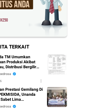
ITA TERKAIT
da TM Umumkan
an Produksi Akibat
, Distribusi Bergilir
pkan
pedrosa
26
an Prestasi Gemilang Di
PEKMISIDA, Unanda
 Sabet Lima
argaan
pedrosa