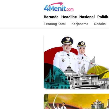
4menit.com
Mengungkap Kisah, Setiap Hari
Beranda
Headline
Nasional
Politik
Tentang Kami
Kerjasama
Redaksi