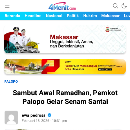
Mengungkap Kisah, Setiap Hari
4menit.com
Beranda
Headline
Nasional
Politik
Hukrim
Makassar
Lu
PALOPO
Sambut Awal Ramadhan, Pemkot
Palopo Gelar Senam Santai
ewa pedrosa
Februari 13, 2026 - 10:31 pm