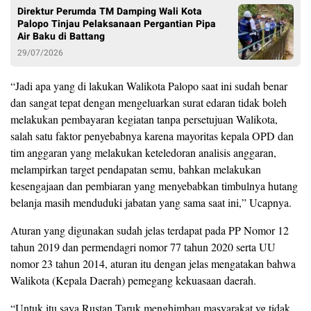
Direktur Perumda TM Damping Wali Kota
Palopo Tinjau Pelaksanaan Pergantian Pipa
Air Baku di Battang
29/07/2026
“Jadi apa yang di lakukan Walikota Palopo saat ini sudah benar
dan sangat tepat dengan mengeluarkan surat edaran tidak boleh
melakukan pembayaran kegiatan tanpa persetujuan Walikota,
salah satu faktor penyebabnya karena mayoritas kepala OPD dan
tim anggaran yang melakukan keteledoran analisis anggaran,
melampirkan target pendapatan semu, bahkan melakukan
kesengajaan dan pembiaran yang menyebabkan timbulnya hutang
belanja masih menduduki jabatan yang sama saat ini,” Ucapnya.
Aturan yang digunakan sudah jelas terdapat pada PP Nomor 12
tahun 2019 dan permendagri nomor 77 tahun 2020 serta UU
nomor 23 tahun 2014, aturan itu dengan jelas mengatakan bahwa
Walikota (Kepala Daerah) pemegang kekuasaan daerah.
“Untuk itu saya Rustan Taruk menghimbau masyarakat yg tidak