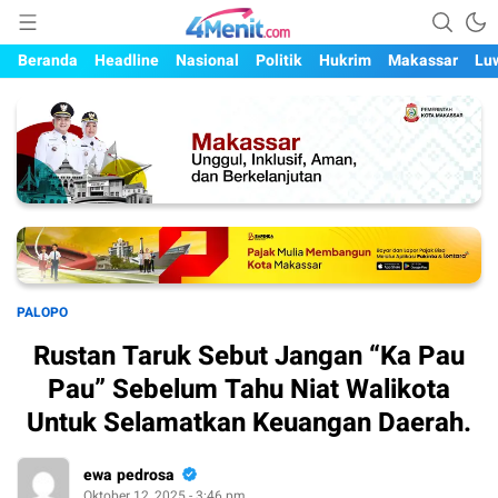
Mengungkap Kisah, Setiap Hari
4menit.com
Beranda
Headline
Nasional
Politik
Hukrim
Makassar
Lu
PALOPO
Rustan Taruk Sebut Jangan “Ka Pau
Pau” Sebelum Tahu Niat Walikota
Untuk Selamatkan Keuangan Daerah.
ewa pedrosa
Oktober 12, 2025 - 3:46 pm