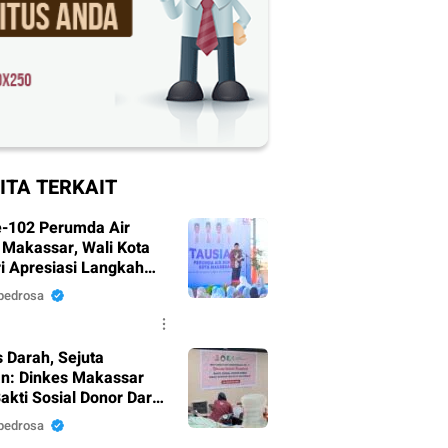
ITA TERKAIT
-102 Perumda Air
Makassar, Wali Kota
i Apresiasi Langkah
nahan Pelayanan
pedrosa
 Darah, Sejuta
n: Dinkes Makassar
akti Sosial Donor Darah
 HUT RI Ke-81
pedrosa