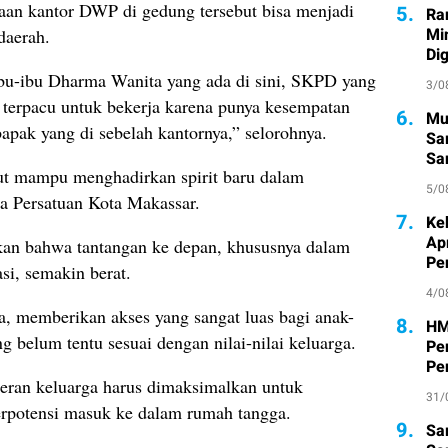
aan kantor DWP di gedung tersebut bisa menjadi
5.
Ra
Mi
daerah.
Di
u-ibu Dharma Wanita yang ada di sini, SKPD yang
3/0
 terpacu untuk bekerja karena punya kesempatan
6.
Mu
apak yang di sebelah kantornya,” selorohnya.
Sa
San
but mampu menghadirkan spirit baru dalam
Pe
5/0
a Persatuan Kota Makassar.
7.
Ke
Ap
kan bahwa tantangan ke depan, khususnya dalam
Pe
asi, semakin berat.
4/0
, memberikan akses yang sangat luas bagi anak-
8.
HM
g belum tentu sesuai dengan nilai-nilai keluarga.
Pe
Pe
eran keluarga harus dimaksimalkan untuk
31/
rpotensi masuk ke dalam rumah tangga.
9.
Sa