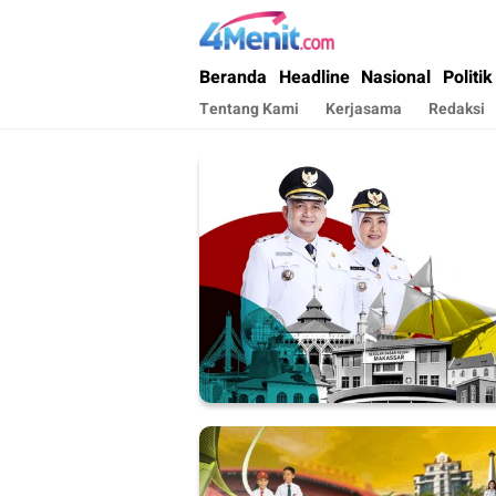
4menit.com
Mengungkap Kisah, Setiap Hari
Beranda
Headline
Nasional
Politik
Tentang Kami
Kerjasama
Redaksi