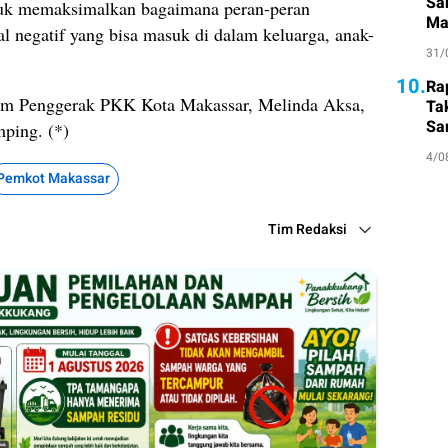
Sa
untuk memaksimalkan bagaimana peran-peran
Ma
l negatif yang bisa masuk di dalam keluarga, anak-
Su
31/
10.
Ra
Tim Penggerak PKK Kota Makassar, Melinda Aksa,
Ta
Sa
ping. (*)
Atl
4/0
Pemkot Makassar
Tim Redaksi