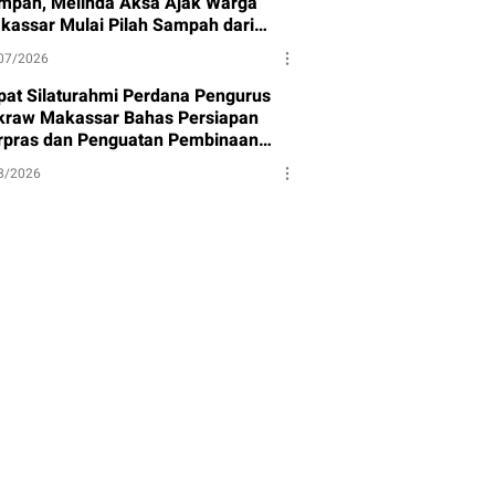
mpah, Melinda Aksa Ajak Warga
kassar Mulai Pilah Sampah dari
mbernya
07/2026
pat Silaturahmi Perdana Pengurus
kraw Makassar Bahas Persiapan
rpras dan Penguatan Pembinaan
et
8/2026