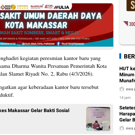
BER
nghadiri kegiatan peresmian kantor baru yang
rsama Dharma Wanita Persatuan Pemerintah Kota
HUT ke
an Slamet Riyadi No. 2, Rabu (4/3/2026).
Minum 
Munafr
Pembe
atkan agar keberadaan kantor baru tersebut
ewa 
duktif.
14 jam
Setetes
kes Makassar Gelar Bakti Sosial
Harapa
Gelar B
Sambut
ewa 