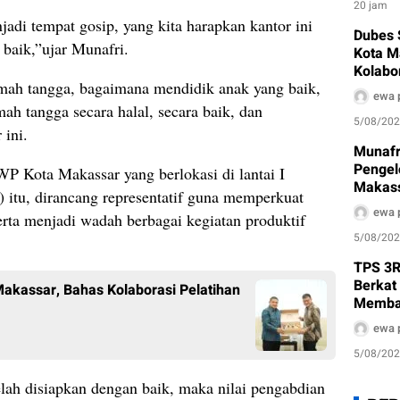
20 jam
jadi tempat gosip, yang kita harapkan kantor ini
Dubes 
 baik,”ujar Munafri.
Kota M
Kolabo
ah tangga, bagaimana mendidik anak yang baik,
hingga
ewa 
h tangga secara halal, secara baik, dan
5/08/20
 ini.
Munafr
Pengel
P Kota Makassar yang berlokasi di lantai I
Makass
itu, dirancang representatif guna memperkuat
Sanitar
ewa 
erta menjadi wadah berbagai kegiatan produktif
ke Per
5/08/20
TPS 3R
Berkat
akassar, Bahas Kolaborasi Pelatihan
Memban
Sampa
ewa 
5/08/20
elah disiapkan dengan baik, maka nilai pengabdian