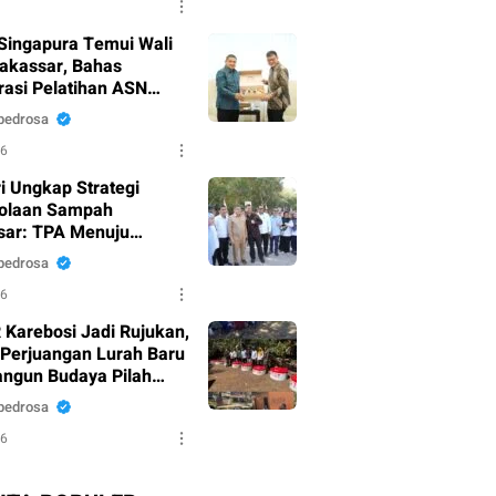
Singapura Temui Wali
akassar, Bahas
rasi Pelatihan ASN
 Masyarakat
pedrosa
26
i Ungkap Strategi
olaan Sampah
ar: TPA Menuju
y Landfill, PSEL Beralih
pedrosa
pres 109
26
 Karebosi Jadi Rujukan,
 Perjuangan Lurah Baru
gun Budaya Pilah
h
pedrosa
26