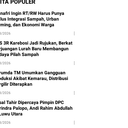
ITA POPULER
nafri Ingin RT/RW Harus Punya
klus Integrasi Sampah, Urban
rming, dan Ekonomi Warga
8/2026
S 3R Karebosi Jadi Rujukan, Berkat
rjuangan Lurah Baru Membangun
daya Pilah Sampah
8/2026
rumda TM Umumkan Gangguan
oduksi Akibat Kemarau, Distribusi
gilir Diterapkan
8/2026
isal Tahir Dipercaya Pimpin DPC
rindra Palopo, Andi Rahim Abdullah
 Luwu Utara
8/2026