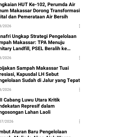
ngkaian HUT Ke-102, Perumda Air
num Makassar Dorong Transformasi
gital dan Pemerataan Air Bersih
8/2026
nafri Ungkap Strategi Pengelolaan
mpah Makassar: TPA Menuju
itary Landfill, PSEL Beralih ke
rpres 109
8/2026
bijakan Sampah Makassar Tuai
resiasi, Kapusdal LH Sebut
ngelolaan Sudah di Jalur yang Tepat
8/2026
I Cabang Luwu Utara Kritik
ndekatan Represif dalam
ngosongan Lahan Laoli
07/2026
mbut Aturan Baru Pengelolaan