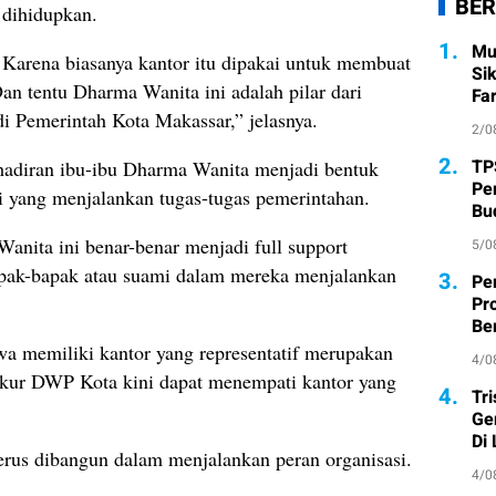
BER
 dihidupkan.
1.
Mu
Karena biasanya kantor itu dipakai untuk membuat
Si
n tentu Dharma Wanita ini adalah pilar dari
Fa
di Pemerintah Kota Makassar,” jelasnya.
2/0
2.
TP
adiran ibu-ibu Dharma Wanita menjadi bentuk
Pe
 yang menjalankan tugas-tugas pemerintahan.
Bu
Wanita ini benar-benar menjadi full support
5/0
apak-bapak atau suami dalam mereka menjalankan
3.
Pe
Pr
Ber
wa memiliki kantor yang representatif merupakan
4/0
yukur DWP Kota kini dapat menempati kantor yang
4.
Tr
Ge
Di
erus dibangun dalam menjalankan peran organisasi.
4/0