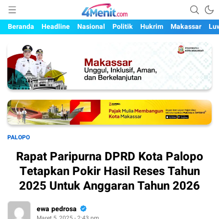
Mengungkap Kisah, Setiap Hari
4menit.com
Beranda
Headline
Nasional
Politik
Hukrim
Makassar
Lu
PALOPO
Rapat Paripurna DPRD Kota Palopo
Tetapkan Pokir Hasil Reses Tahun
2025 Untuk Anggaran Tahun 2026
ewa pedrosa
Maret 5, 2025 - 2:43 pm