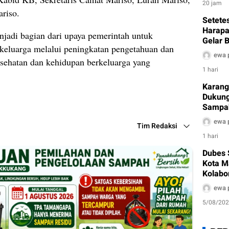
20 jam
riso.
Setetes
Harapa
njadi bagian dari upaya pemerintah untuk
Gelar B
luarga melalui peningkatan pengetahuan dan
Sambut
ewa 
esehatan dan kehidupan berkeluarga yang
1 hari
Karang
Dukung
Sampah
sebagai
ewa 
Tim Redaksi
1 hari
Dubes 
Kota M
Kolabo
hingga
ewa 
5/08/20