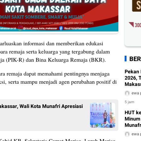
barluaskan informasi dan memberikan edukasi
ara remaja serta keluarga yang tergabung dalam
BER
aja (PIK-R) dan Bina Keluarga Remaja (BKR).
Pekan 
 para remaja dapat memahami pentingnya menjaga
2026, 
ksi, serta mampu menjadi agen perubahan positif di
Makass
Dinkes
ewa 
Edukas
5 jam
assar, Wali Kota Munafri Apresiasi
HUT ke
Minum 
Munafr
Pembe
ewa 
 Kabid KB, Sekretaris Camat Mariso, Lurah Mariso,