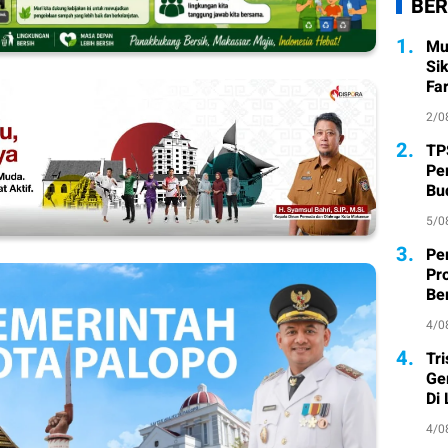
BER
1.
Mu
Si
Fa
2/0
2.
TP
Pe
Bu
5/0
3.
Pe
Pr
Ber
4/0
4.
Tr
Ge
Di
4/0