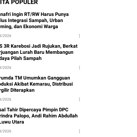
ITA POPULER
nafri Ingin RT/RW Harus Punya
klus Integrasi Sampah, Urban
rming, dan Ekonomi Warga
8/2026
S 3R Karebosi Jadi Rujukan, Berkat
rjuangan Lurah Baru Membangun
daya Pilah Sampah
8/2026
rumda TM Umumkan Gangguan
oduksi Akibat Kemarau, Distribusi
gilir Diterapkan
8/2026
isal Tahir Dipercaya Pimpin DPC
rindra Palopo, Andi Rahim Abdullah
 Luwu Utara
8/2026