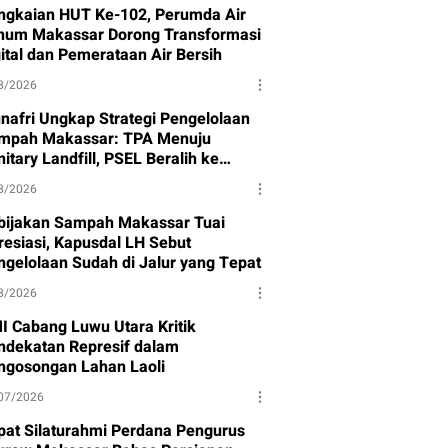
ngkaian HUT Ke-102, Perumda Air
num Makassar Dorong Transformasi
gital dan Pemerataan Air Bersih
8/2026
nafri Ungkap Strategi Pengelolaan
mpah Makassar: TPA Menuju
itary Landfill, PSEL Beralih ke
rpres 109
8/2026
bijakan Sampah Makassar Tuai
resiasi, Kapusdal LH Sebut
ngelolaan Sudah di Jalur yang Tepat
8/2026
I Cabang Luwu Utara Kritik
ndekatan Represif dalam
ngosongan Lahan Laoli
07/2026
pat Silaturahmi Perdana Pengurus