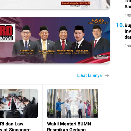
Ta
Sa
Atl
4/0
10.
Bu
In
da
3/0
Lihat lainnya
RI dan Law
Wakil Menteri BUMN
y of Singapore
Resmikan Gedung