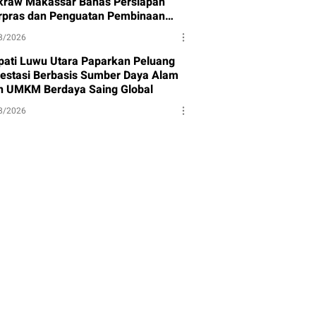
kraw Makassar Bahas Persiapan
rpras dan Penguatan Pembinaan
et
8/2026
pati Luwu Utara Paparkan Peluang
vestasi Berbasis Sumber Daya Alam
n UMKM Berdaya Saing Global
8/2026