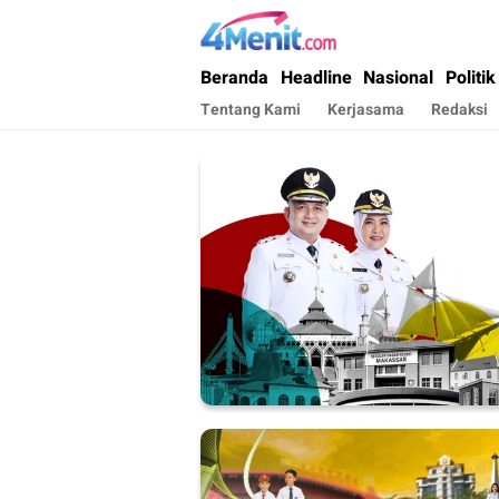
4menit.com
Mengungkap Kisah, Setiap Hari
Beranda
Headline
Nasional
Politik
Tentang Kami
Kerjasama
Redaksi