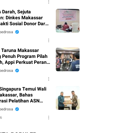
 Darah, Sejuta
n: Dinkes Makassar
akti Sosial Donor Darah
 HUT RI Ke-81
pedrosa
 Taruna Makassar
 Penuh Program Pilah
, Appi Perkuat Peran
 Pilar Sosial
pedrosa
Singapura Temui Wali
akassar, Bahas
rasi Pelatihan ASN
 Masyarakat
pedrosa
26