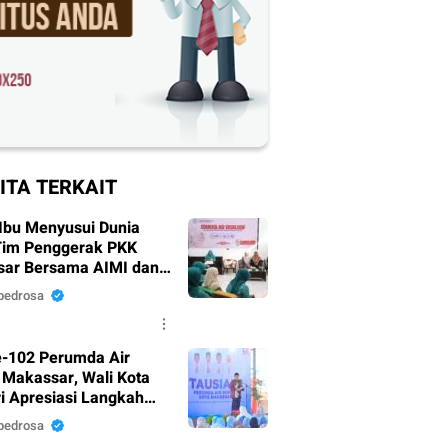
ITA TERKAIT
Ibu Menyusui Dunia
Tim Penggerak PKK
ar Bersama AIMI dan
 Bekali 300 Peserta
pedrosa
i ASI Eksklusif
-102 Perumda Air
Makassar, Wali Kota
i Apresiasi Langkah
nahan Pelayanan
pedrosa