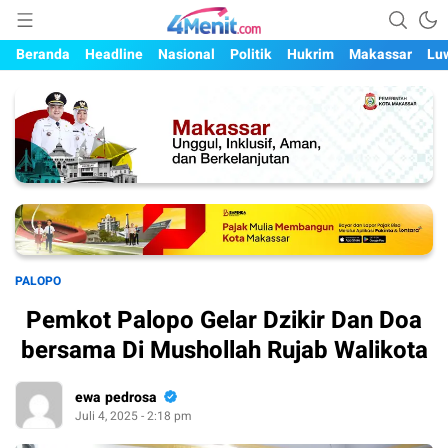
Mengungkap Kisah, Setiap Hari
4menit.com
Beranda
Headline
Nasional
Politik
Hukrim
Makassar
Lu
PALOPO
Pemkot Palopo Gelar Dzikir Dan Doa
bersama Di Mushollah Rujab Walikota
ewa pedrosa
Juli 4, 2025 - 2:18 pm