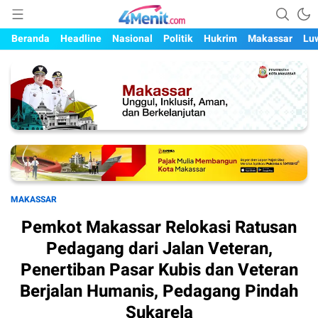
Mengungkap Kisah, Setiap Hari
4menit.com
Beranda
Headline
Nasional
Politik
Hukrim
Makassar
Lu
MAKASSAR
Pemkot Makassar Relokasi Ratusan
Pedagang dari Jalan Veteran,
Penertiban Pasar Kubis dan Veteran
Berjalan Humanis, Pedagang Pindah
Sukarela