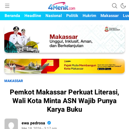
Mengungkap Kisah, Setiap Hari
4menit.com
Beranda
Headline
Nasional
Politik
Hukrim
Makassar
Lu
MAKASSAR
Pemkot Makassar Perkuat Literasi,
Wali Kota Minta ASN Wajib Punya
Karya Buku
ewa pedrosa
Mei 18, 2026 - 3:17 pm