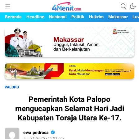
Mengungkap Kisah, Setiap Hari
4menit.com
Beranda
Headline
Nasional
Politik
Hukrim
Makassar
Lu
PALOPO
Pemerintah Kota Palopo
mengucapkan Selamat Hari Jadi
Kabupaten Toraja Utara Ke-17.
ewa pedrosa
Juli 21, 2025 - 11:21 pm