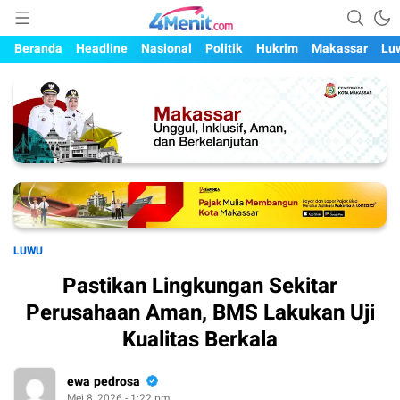
Mengungkap Kisah, Setiap Hari
4menit.com
Beranda
Headline
Nasional
Politik
Hukrim
Makassar
Lu
LUWU
Pastikan Lingkungan Sekitar
Perusahaan Aman, BMS Lakukan Uji
Kualitas Berkala
ewa pedrosa
Mei 8, 2026 - 1:22 pm