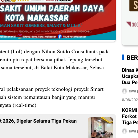
ntent (LoI) dengan Nihon Suido Consultants pada
BER
emimpin rapat bersama pihak Jepang tersebut
sama tersebut, di Balai Kota Makassar, Selasa
Dinas 
Ucapka
Dua Pe
Makass
al pelaksanaan proyek teknologi proyek Smart
ewa 
Awards
uah sistem pemantauan banjir yang mampu
8/08/20
yata (real-time).
KORMI
Forkot
2026, Digelar Selama Tiga Pekan
Tiga P
ewa 