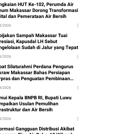
ngkaian HUT Ke-102, Perumda Air
num Makassar Dorong Transformasi
gital dan Pemerataan Air Bersih
8/2026
bijakan Sampah Makassar Tuai
resiasi, Kapusdal LH Sebut
ngelolaan Sudah di Jalur yang Tepat
8/2026
pat Silaturahmi Perdana Pengurus
kraw Makassar Bahas Persiapan
rpras dan Penguatan Pembinaan
et
8/2026
mui Kepala BNPB RI, Bupati Luwu
mpaikan Usulan Pemulihan
rastruktur dan Air Bersih
8/2026
formasi Gangguan Distribusi Akibat