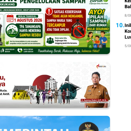
Ke
Ba
8/0
10.
In
Ko
Lu
5/0