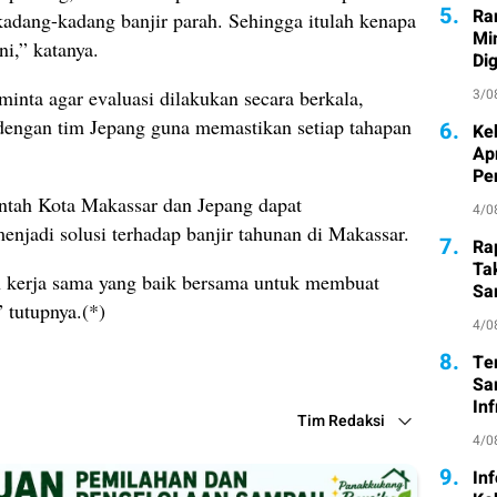
5.
Ra
 kadang-kadang banjir parah. Sehingga itulah kenapa
Mi
ni,” katanya.
Di
3/0
nta agar evaluasi dilakukan secara berkala,
 dengan tim Jepang guna memastikan setiap tahapan
6.
Ke
Ap
Pe
intah Kota Makassar dan Jepang dapat
4/0
njadi solusi terhadap banjir tahunan di Makassar.
7.
Ra
Ta
n kerja sama yang baik bersama untuk membuat
Sa
 tutupnya.(*)
Atl
4/0
8.
Te
Sa
Inf
Tim Redaksi
4/0
9.
In