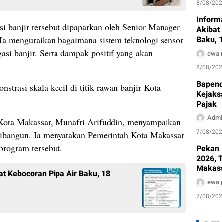
8/08/20
Inform
i banjir tersebut dipaparkan oleh Senior Manager
Akibat
Baku, 
 Ia menguraikan bagaimana sistem teknologi sensor
Terda
asi banjir. Serta dampak positif yang akan
ewa 
8/08/20
Bapen
strasi skala kecil di titik rawan banjir Kota
Kejaks
Pajak
Admi
 Kota Makassar, Munafri Arifuddin, menyampaikan
7/08/20
h dibangun. Ia menyatakan Pemerintah Kota Makassar
rogram tersebut.
Pekan 
2026, 
Makass
at Kebocoran Pipa Air Baku, 18
Dinkes
ewa 
Edukas
7/08/20