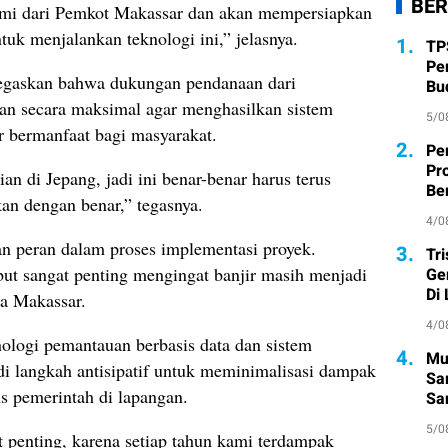
BER
Kami dari Pemkot Makassar dan akan mempersiapkan
tuk menjalankan teknologi ini,” jelasnya.
1.
TP
Pe
gaskan bahwa dukungan pendanaan dari
Bu
an secara maksimal agar menghasilkan sistem
5/0
r bermanfaat bagi masyarakat.
2.
Pe
Pr
n di Jepang, jadi ini benar-benar harus terus
Ber
kan dengan benar,” tegasnya.
4/0
 peran dalam proses implementasi proyek.
3.
Tr
ut sangat penting mengingat banjir masih menjadi
Ge
Di
ta Makassar.
4/0
ologi pemantauan berbasis data dan sistem
4.
Mu
adi langkah antisipatif untuk meminimalisasi dampak
Sa
s pemerintah di lapangan.
San
Pe
5/0
 penting, karena setiap tahun kami terdampak