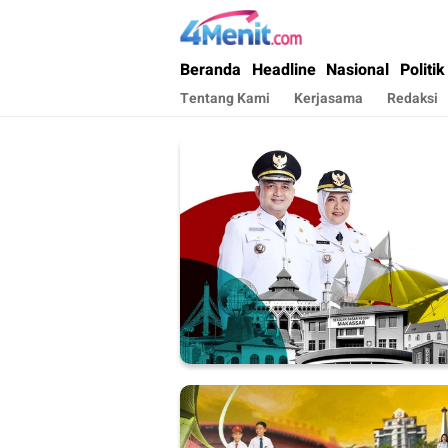
4menit.com
Mengungkap Kisah, Setiap Hari
Beranda
Headline
Nasional
Politik
Tentang Kami
Kerjasama
Redaksi