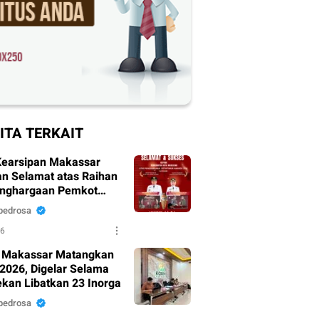
ITA TERKAIT
Kearsipan Makassar
n Selamat atas Raihan
nghargaan Pemkot
ar di Detiktimur
pedrosa
 2026
26
 Makassar Matangkan
 2026, Digelar Selama
ekan Libatkan 23 Inorga
pedrosa