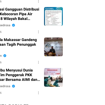
26
asi Gangguan Distribusi
 Kebocoran Pipa Air
18 Wilayah Bakal
mpak.
pedrosa
26
da Makassar Gandeng
aan Tagih Penunggak
n
26
Ibu Menyusui Dunia
Tim Penggerak PKK
ar Bersama AIMI dan
 Bekali 300 Peserta
pedrosa
i ASI Eksklusif
26