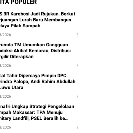
ITA POPULER
S 3R Karebosi Jadi Rujukan, Berkat
rjuangan Lurah Baru Membangun
daya Pilah Sampah
8/2026
rumda TM Umumkan Gangguan
oduksi Akibat Kemarau, Distribusi
gilir Diterapkan
8/2026
isal Tahir Dipercaya Pimpin DPC
rindra Palopo, Andi Rahim Abdullah
 Luwu Utara
8/2026
nafri Ungkap Strategi Pengelolaan
mpah Makassar: TPA Menuju
itary Landfill, PSEL Beralih ke
rpres 109
8/2026