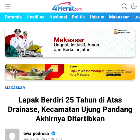
Mengungkap Kisah, Setiap Hari
4menit.com
Beranda
Headline
Nasional
Politik
Hukrim
Makassar
Lu
MAKASSAR
Lapak Berdiri 25 Tahun di Atas
Drainase, Kecamatan Ujung Pandang
Akhirnya Ditertibkan
ewa pedrosa
Mei 22, 2026 - 1:26 pm