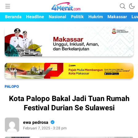
Mengungkap Kisah, Setiap Hari
4menit.com
Beranda
Headline
Nasional
Politik
Hukrim
Makassar
Lu
PALOPO
Kota Palopo Bakal Jadi Tuan Rumah
Festival Durian Se Sulawesi
ewa pedrosa
Februari 7, 2025 - 3:28 pm