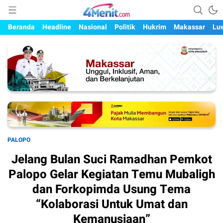
Mengungkap Kisah, Setiap Hari
4menit.com
Beranda
Headline
Nasional
Politik
Hukrim
Makassar
Lu
PALOPO
Jelang Bulan Suci Ramadhan Pemkot
Palopo Gelar Kegiatan Temu Mubaligh
dan Forkopimda Usung Tema
“Kolaborasi Untuk Umat dan
Kemanusiaan”