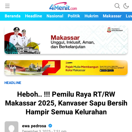
Mengungkap Kisah, Setiap Hari
4menit.com
Beranda
Headline
Nasional
Politik
Hukrim
Makassar
Lu
HEADLINE
Heboh.. !!! Pemilu Raya RT/RW
Makassar 2025, Kanvaser Sapu Bersih
Hampir Semua Kelurahan
ewa pedrosa
Desember 3, 2025 - 7:51 pm