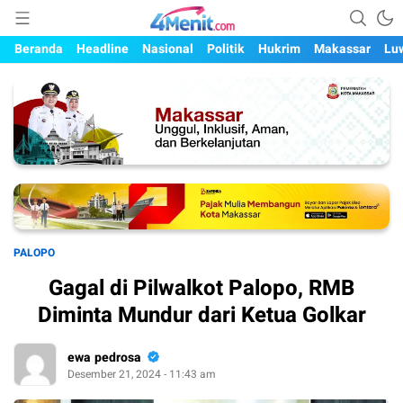
Mengungkap Kisah, Setiap Hari
4menit.com
Beranda
Headline
Nasional
Politik
Hukrim
Makassar
Lu
PALOPO
Gagal di Pilwalkot Palopo, RMB
Diminta Mundur dari Ketua Golkar
ewa pedrosa
Desember 21, 2024 - 11:43 am