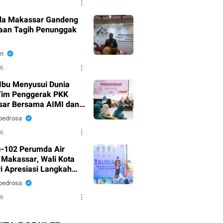
da Makassar Gandeng
aan Tagih Penunggak
n
26
Ibu Menyusui Dunia
Tim Penggerak PKK
ar Bersama AIMI dan
 Bekali 300 Peserta
pedrosa
i ASI Eksklusif
26
-102 Perumda Air
Makassar, Wali Kota
i Apresiasi Langkah
nahan Pelayanan
pedrosa
26