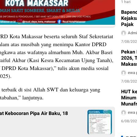
1 hari
Bapen
Kejaks
Pajak
Admi
 Kota Makassar beserta seluruh Staf Sekretariat
7/08/20
alam atas musibah yang menimpa Kantor DPRD
sungkawa atas wafatnya almarhum Muh. Akbar Basri
Pekan 
2026, 
yaiful Akbar (Kasi Kesra Kecamatan Ujung Tanah),
Makass
 DPRD Kota Makassar),” tulis akun media sosial
Dinkes
ewa 
025).
Edukas
7/08/20
terbaik di sisi Allah SWT dan keluarga yang
HUT ke
tabahan,” lanjutnya.
Minum 
Munafr
Pembe
ewa 
at Kebocoran Pipa Air Baku, 18
6/08/20