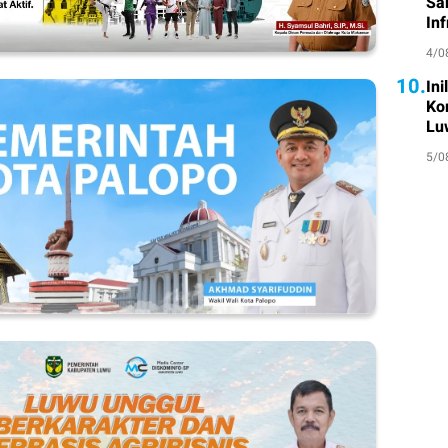
Sa
Inf
4/0
10.
In
Ko
Lu
5/0