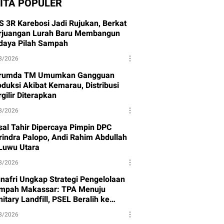
ITA POPULER
S 3R Karebosi Jadi Rujukan, Berkat
rjuangan Lurah Baru Membangun
daya Pilah Sampah
8/2026
rumda TM Umumkan Gangguan
oduksi Akibat Kemarau, Distribusi
gilir Diterapkan
8/2026
isal Tahir Dipercaya Pimpin DPC
rindra Palopo, Andi Rahim Abdullah
 Luwu Utara
8/2026
nafri Ungkap Strategi Pengelolaan
mpah Makassar: TPA Menuju
itary Landfill, PSEL Beralih ke
rpres 109
8/2026