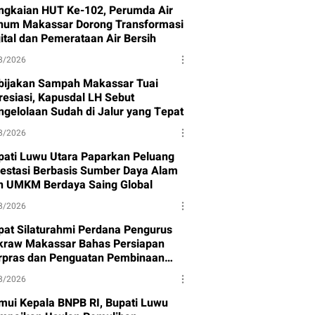
ngkaian HUT Ke-102, Perumda Air
num Makassar Dorong Transformasi
gital dan Pemerataan Air Bersih
8/2026
bijakan Sampah Makassar Tuai
resiasi, Kapusdal LH Sebut
ngelolaan Sudah di Jalur yang Tepat
8/2026
pati Luwu Utara Paparkan Peluang
vestasi Berbasis Sumber Daya Alam
n UMKM Berdaya Saing Global
8/2026
pat Silaturahmi Perdana Pengurus
kraw Makassar Bahas Persiapan
rpras dan Penguatan Pembinaan
et
8/2026
mui Kepala BNPB RI, Bupati Luwu