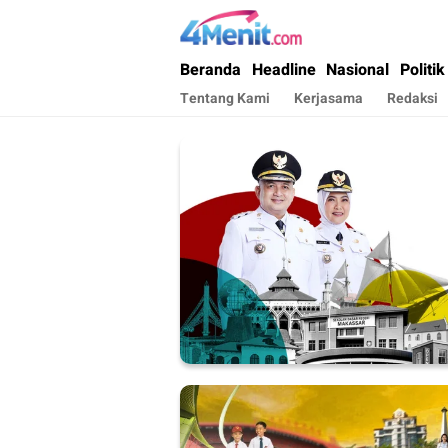
4menit.com
Mengungkap Kisah, Setiap Hari
Beranda
Headline
Nasional
Politik
Tentang Kami
Kerjasama
Redaksi