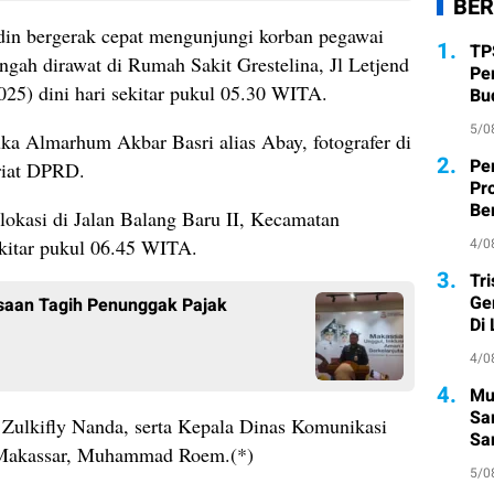
BER
din bergerak cepat mengunjungi korban pegawai
1.
TP
gah dirawat di Rumah Sakit Grestelina, Jl Letjend
Pe
025) dini hari sekitar pukul 05.30 WITA.
Bu
5/0
a Almarhum Akbar Basri alias Abay, fotografer di
2.
Pe
riat DPRD.
Pr
Ber
lokasi di Jalan Balang Baru II, Kecamatan
ekitar pukul 06.45 WITA.
4/0
3.
Tr
Ge
aan Tagih Penunggak Pajak
Di
4/0
4.
Mu
Sa
Zulkifly Nanda, serta Kepala Dinas Komunikasi
San
a Makassar, Muhammad Roem.(*)
Pe
5/0