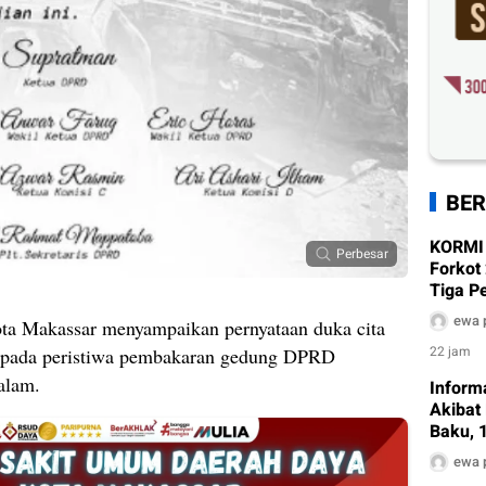
BER
KORMI
Perbesar
Forkot
Tiga P
ewa 
 Makassar menyampaikan pernyataan duka cita
22 jam
a pada peristiwa pembakaran gedung DPRD
alam.
Inform
Akibat
Baku, 
Terda
ewa 