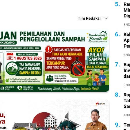
5.
Ra
Mi
Di
Tim Redaksi
3/0
6.
Ke
Ap
Pe
4/0
7.
Bu
In
da
3/0
8.
Ra
Ta
Sa
Atl
4/0
9.
Te