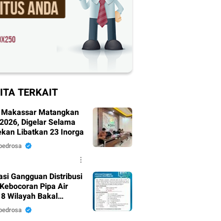
ITA TERKAIT
 Makassar Matangkan
 2026, Digelar Selama
ekan Libatkan 23 Inorga
pedrosa
asi Gangguan Distribusi
 Kebocoran Pipa Air
18 Wilayah Bakal
mpak.
pedrosa